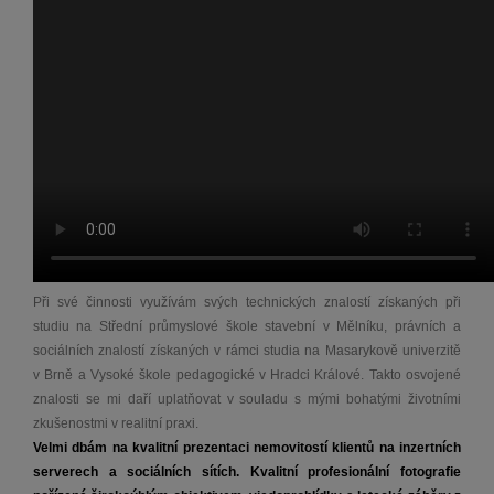
Při své činnosti využívám svých technických znalostí získaných při
studiu na Střední průmyslové škole stavební v Mělníku, právních a
sociálních znalostí získaných v rámci studia na Masarykově univerzitě
v Brně a Vysoké škole pedagogické v Hradci Králové. Takto osvojené
znalosti se mi daří uplatňovat v souladu s mými bohatými životními
zkušenostmi v realitní praxi.
Velmi dbám na kvalitní prezentaci nemovitostí klientů na inzertních
serverech a sociálních sítích. Kvalitní profesionální fotografie