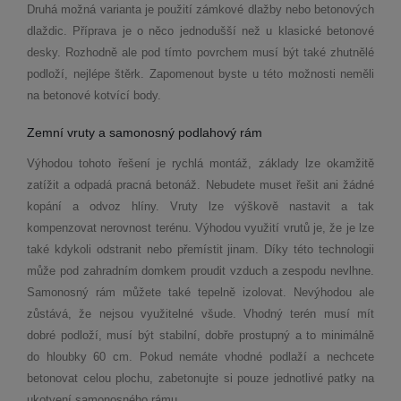
Druhá možná varianta je použití zámkov
é
dlažby nebo betonových
dlaždic. Příprava je o něco jednodušší než u klasick
é
betonov
é
desky. Rozhodně ale pod tímto povrchem musí být tak
é
zhutněl
é
podloží, nejl
é
pe štěrk. Zapomenout byste u t
é
to mo
žnosti neměli
na betonov
é
kotvící body.
Zemní vruty a samonosný podlahový rám
Výhodou tohoto řešení je rychlá
mont
áž
, z
áklady lze okamžitě
zatížit a odpadá pracná
beton
áž. Nebudete muset řešit ani žádn
é
kopání a odvoz hlíny. Vruty lze výškově nastavit a tak
kompenzovat nerovnost ter
é
nu. Výhodou využití vrutů je, že je lze
tak
é
kdykoli odstranit nebo přemístit jinam. Díky t
é
to technologii
může pod zahradním domkem proudit vzduch a zespodu nevlhne.
Samonosný rám můžete tak
é
tepelně izolovat. Nevýhodou ale
zůstává, že nejsou využiteln
é
všude. Vhodný ter
é
n musí mít
dobr
é
podloží, musí být stabilní, dobře prostupný
a to minim
álně
do hloubky 60 cm. Pokud nemáte vhodn
é
podlaží a nechcete
betonovat celou plochu, zabetonujte si pouze jednotliv
é
patky na
ukotvení samonosn
é
ho rámu.