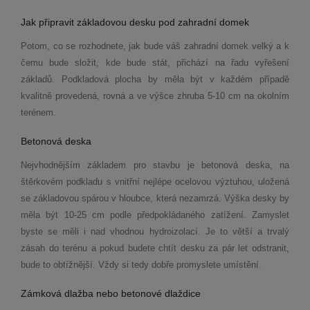
Jak připravit základovou desku pod zahradní
domek
Potom, co se rozhodnete, jak bude váš zahradní domek velký a k
čemu bude složit, kde bude stát, př
ich
ází na řadu vyřešení
základů. Podkladová plocha by měla být v každ
é
m případě
kvalitně provedená, rovná a ve výšce zhruba 5-10 cm na okolní
m
ter
é
nem.
Betonová
deska
Nejvhodnějším základem pro stavbu je betonová deska, na
štěrkov
é
m podkladu s vnitřní nejl
é
pe ocelovou výztuhou, uložená
se základovou spárou v hloubce, která nezamrzá. Výška desky by
měla být 10-25 cm podle předpokládan
é
ho zatížení. Zamyslet
byste se měli i nad vhodnou hydroizolací. Je to větší a trvalý
zásah do ter
é
nu a pokud budete chtít desku za pár let odstranit,
bude to obtížnější. Vždy si tedy dobře promyslete umístění.
Zámková dlažba nebo betonov
é
dlaž
dice