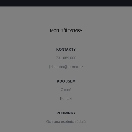
MGR. JIŘÍ TARABA
KONTAKTY
731 689 000
jiri.taraba@re-max.cz
KDO JSEM
O mně
Kontakt
PODMÍNKY
Ochrana osobních údajů