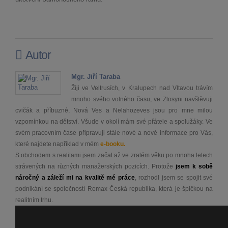
Autor
Mgr. Jiří Taraba
Žiji ve Veltrusích, v Kralupech nad Vltavou trávím
mnoho svého volného času, ve Zlosyni navštěvuji
cvičák a příbuzné, Nová Ves a Nelahozeves jsou pro mne milou
vzpomínkou na dětství. Všude v okolí mám své přátele a spolužáky. Ve
svém pracovním čase připravuji stále nové a nové informace pro Vás,
které najdete například v mém
e-booku.
S obchodem s realitami jsem začal až ve zralém věku po mnoha letech
strávených na různých manažerských pozicích. Protože
jsem k sobě
náročný a záleží mi na kvalitě mé práce
, rozhodl jsem se spojit své
podnikání se společností Remax Česká republika, která je špičkou na
realitním trhu.