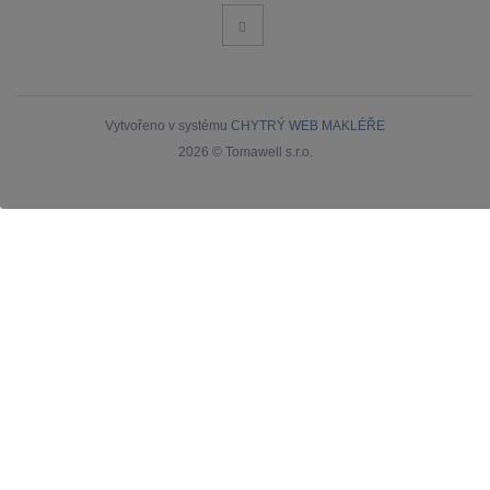
Vytvořeno v systému
CHYTRÝ WEB MAKLÉŘE
2026 © Tomawell s.r.o.