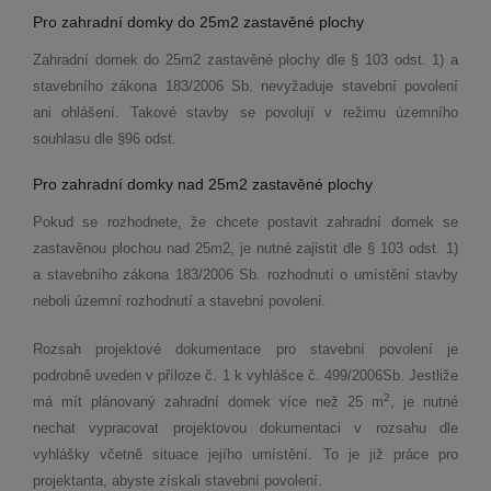
Pro zahradní domky do 25m2 zastavěn
é
plochy
Zahradní domek do 25m2 zastavěn
é
plochy dle § 103 odst. 1) a
stavebního zákona 183/2006 Sb. nevyžaduje stavební povolení
ani ohlášení. Takov
é
stavby se povolují v režimu územního
souhlasu dle §96 odst.
Pro zahradní domky nad 25m2 zastavěn
é
plochy
Pokud se rozhodnete, že chcete postavit zahradní domek se
zastavěnou plochou nad 25m2, je nutn
é
zajistit dle § 103 odst. 1)
a stavebního zákona 183/2006 Sb. rozhodnutí
o um
ístění stavby
neboli územní rozhodnutí a stavební povolení.
Rozsah projektov
é
dokumentace pro stavební povolení je
podrobně uveden v pří
loze
č. 1 k vyhlášce č. 499/2006Sb. Jestliže
2
má mí
t pl
ánovaný zahradní domek více než 25 m
, je nutn
é
nechat vypracovat projektovou dokumentaci v rozsahu dle
vyhlášky včetně situace její
ho um
ístění. To je již práce pro
projektanta, abyste získali stavební povolení.