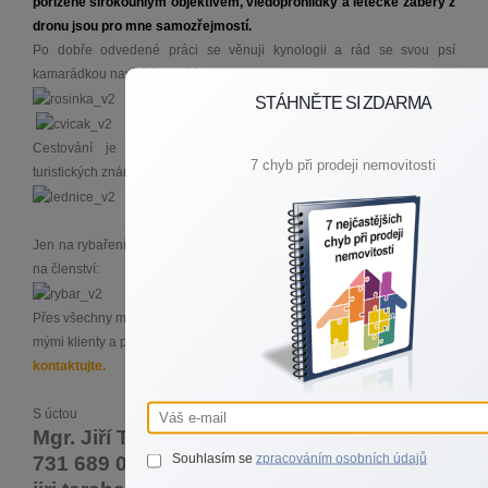
pořízené širokoúhlým objektivem, viedoprohlídky a letecké záběry z
dronu jsou pro mne samozřejmostí.
Po dobře odvedené práci se věnuji kynologii a rád se svou psí
kamarádkou navštívím cvičák:
STÁHNĚTE SI ZDARMA
Cestování je mým dalším koníčkem, jsem pilným sběratelem
7 chyb při prodeji nemovitosti
turistických známek:
Jen na rybaření mi moc času nezbývá a v poslední době jen přispívám
na členství:
Přes všechny mé výše uvedené koníčky, největší zálibou je vztah s
mými klienty a práce v realitách, a proto mě bez obav
kdykoliv
kontaktujte.
S úctou
Mgr. Jiří Taraba
Souhlasím se
zpracováním osobních údajů
731 689 000