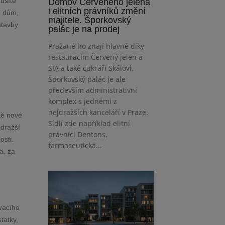
usíte
Domov Červeného jelena
i elitních právníků změní
í dům,
majitele. Šporkovský
stavby
palác je na prodej
Pražané ho znají hlavně díky
restauracím Červený jelen a
SIA a také cukráři Skálovi.
Šporkovský palác je ale
především administrativní
komplex s jedněmi z
nejdražších kanceláří v Praze.
tě nové
Sídlí zde například elitní
jdražší
právníci Dentons,
osti.
farmaceutická...
a, za
ovacího
tatky,