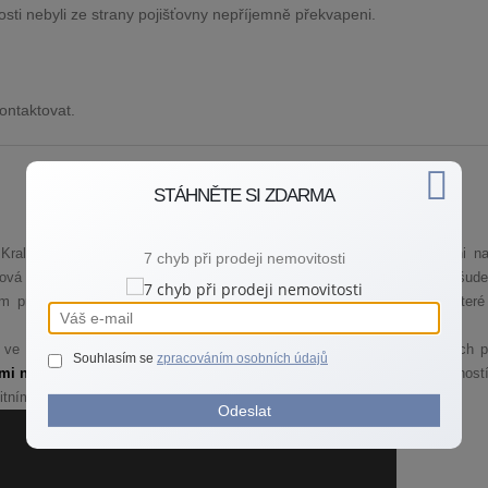
osti nebyli ze strany pojišťovny nepříjemně překvapeni.
ontaktovat.
STÁHNĚTE SI ZDARMA
 v Kralupech nad Vltavou trávím mnoho svého volného času, ve Zlosyni na
7 chyb při prodeji nemovitosti
Nová Ves a Nelahozeves jsou pro mne milou vzpomínkou na dětství. Všude
 pracovním čase připravuji stále nové a nové informace pro Vás, které
 ve zralém věku po mnoha letech strávených na různých manažerských p
Souhlasím se
zpracováním osobních údajů
mi na kvalitě mé práce
, rozhodl jsem se spojit své podnikání se společnos
itním trhu.
Odeslat