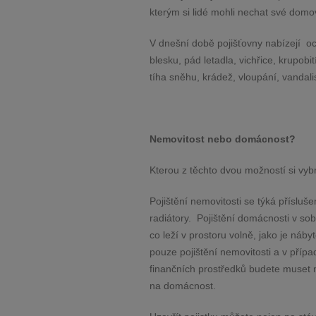
kterým si lidé mohli nechat své domovy
V dnešní době pojišťovny nabízejí
oc
blesku, pád letadla, vichřice, krupob
tíha sněhu, krádež, vloupání, vandali
Nemovitost nebo domácnost?
Kterou z těchto dvou možností si vy
Pojištění nemovitosti se týká přísluš
radiátory.
Pojištění domácnosti v so
co leží v prostoru volně, jako je náb
pouze pojištění nemovitosti a v pří
finančních prostředků budete muset n
na domácnost.