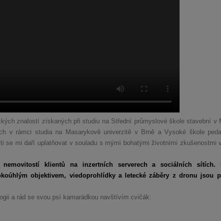
kých znalostí získaných při studiu na Střední průmyslové škole stavební v 
ných v rámci studia na Masarykově univerzitě v Brně a Vysoké škole ped
ti se mi daří uplatňovat v souladu s mými bohatými životními zkušenostmi v 
nemovitostí klientů na inzertních serverech a sociálních sítích. K
irokoúhlým objektivem, viedoprohlídky a letecké záběry z dronu jsou 
ogii a rád se svou psí kamarádkou navštívím cvičák: