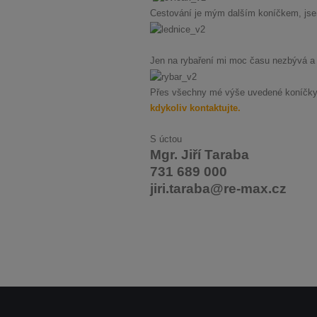
Cestování je mým dalším koníčkem, jse
Jen na rybaření mi moc času nezbývá a v
Přes všechny mé výše uvedené koníčky, n
kdykoliv kontaktujte.
S úctou
Mgr. Jiří Taraba
731 689 000
jiri.taraba@re-max.cz