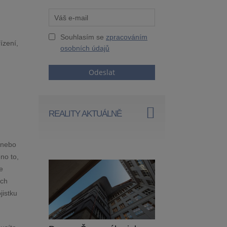
Souhlasím se
zpracováním
ízení,
osobních údajů
Odeslat
REALITY AKTUÁLNĚ
y nebo
no to,
e
ých
jistku