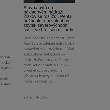
Stavba bytů na
nákladovém nádraží
Žižkov se rozjíždí. Penta
požádala o povolení na
zbytek severovýchodní
části, ve hře jsou miliardy
Developerská společnost Penta
Real Estate udělala další krok k
zastavění severovýchodní části
žižkovského nákladového
vštěvuji
nádraží. Pozemky od Českých
 v okolí
drah koupila vloni v říjnu –
 najdete
první etapu projektu na
výstavbu bytových domů už
ozicích.
nabízí ke koupi, s...
tí Remax
Zdroj:
IHNED.cz