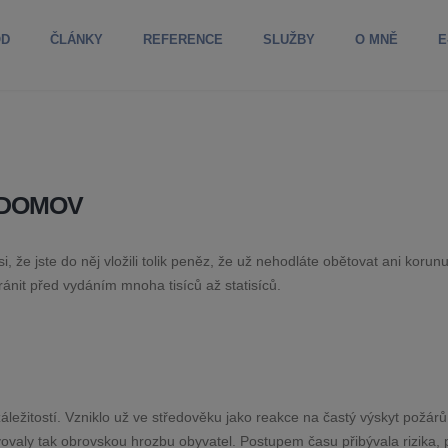
OD
ČLÁNKY
REFERENCE
SLUŽBY
O MNĚ
E
 DOMOV
e si, že jste do něj vložili tolik peněz, že už nehodláte obětovat ani korun
nit před vydáním mnoha tisíců až statisíců.
záležitostí. Vzniklo už ve středověku jako reakce na častý výskyt požárů
ovaly tak obrovskou hrozbu obyvatel. Postupem času přibývala rizika, p