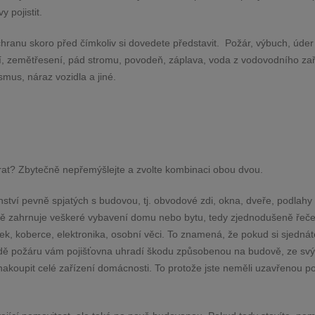
 pojistit.
hranu skoro před čímkoliv si dovedete představit.
Požár, výbuch, úder
ití, zemětřesení, pád stromu, povodeň, záplava, voda z vodovodního zař
smus, náraz vozidla a jiné.
brat? Zbytečně nepřemýšlejte a zvolte kombinaci obou dvou.
enství pevně spjatých s budovou, tj. obvodové zdi, okna, dveře, podlah
bě zahrnuje veškeré vybavení domu nebo bytu, tedy zjednodušeně řeče
ytek, koberce, elektronika, osobní věci. To znamená, že pokud si sjednát
padě požáru vám pojišťovna uhradí škodu způsobenou na budově, ze sv
akoupit celé zařízení domácnosti. To protože jste neměli uzavřenou po