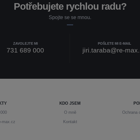
Potřebujete rychlou radu?
Spojte se se mnou.
ZAVOLEJTE MI
POŠLETE MI E-MAIL
731 689 000
jiri.taraba@re-max
KTY
KDO JSEM
PO
 000
O mně
Ochrana 
re-max.cz
Kontakt