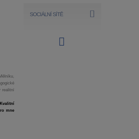
SOCIÁLNÍ SÍTĚ
Mělníku,
agogické
realitní
valitní
pro mne