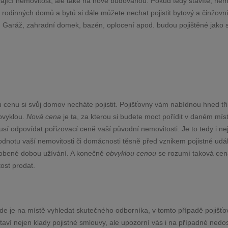
vající nemovitost, ale také na nově budovanou. Pokud tedy stavíte, nem
rodinných domů a bytů si dále můžete nechat pojistit bytový a činžovn
. Garáž, zahradní domek, bazén, oplocení apod. budou pojištěné jako 
ou cenu si svůj domov necháte pojistit. Pojišťovny vám nabídnou hned tři
bvyklou.
Nová cena
je ta, za kterou si budete moct pořídit v daném mís
sí odpovídat pořizovací ceně vaší původní nemovitosti. Je to tedy i ne
dnotu vaší nemovitosti či domácnosti těsně před vznikem pojistné udál
sobené dobou užívání. A konečně
obvyklou cenou
se rozumí taková cen
ost prodat.
i zde je na místě vyhledat skutečného odborníka, v tomto případě pojišť
aví nejen klady pojistné smlouvy, ale upozorní vás i na případné nedos