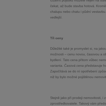
Uzavřít pojistku můžete nejen na stá
čekat, až bude stavba hotová. Kromě 
chalupu nebo chatu i půdní vestavbu
vedlejší.
Tři ceny
Důležité také je promyslet si, na jak
možnosti – cenu novou, časovou a o
bydlení. Tato cena přitom vůbec nemu
varianta.
Časová cena
představuje ho
Započítává se do ní opotřebení způ
niž by bylo možné pojištěnou nemovit
Stejně jako při prodeji nemovitosti, 
zprostředkovatele. Takový vám předst