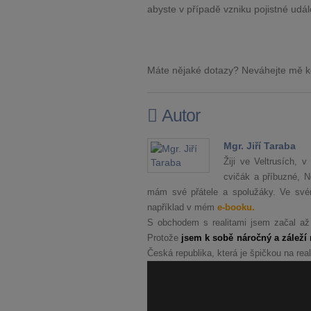
abyste v případě vzniku pojistné udál
Máte nějaké dotazy? Neváhejte mě k
Autor
Mgr. Jiří Taraba
Žiji ve Veltrusích,
cvičák a příbuzné, 
mám své přátele a spolužáky. Ve svém
například v mém
e-booku.
S obchodem s realitami jsem začal až
Protože
jsem k sobě náročný a záleží 
Česká republika, která je špičkou na real