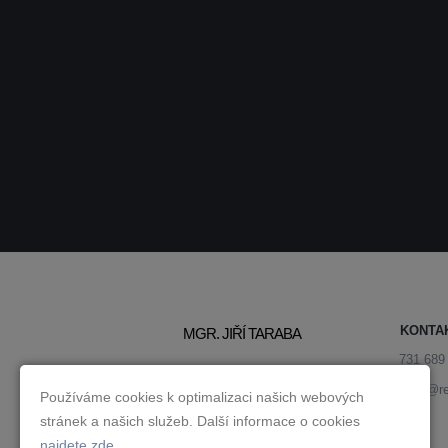
KONTA
MGR. JIŘÍ TARABA
731 689
jiri.taraba@
Používáme cookies k optimalizaci našich webových
stránek a našich služeb. Další informace o cookies
najdete zde
.