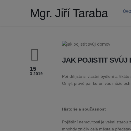
Mgr. Jiří Taraba
ÚV
JAK POJISTIT SVŮJ
15
3 2019
Pořídili jste si vlastní bydlení a říkát
Omyl, právě pár korun vás může ochrá
Historie a současnost
Pojištění nemovitosti je velmi starou 
mnohdy zničily celá města a představ