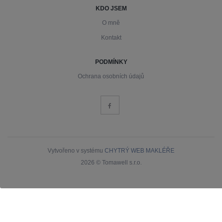
KDO JSEM
O mně
Kontakt
PODMÍNKY
Ochrana osobních údajů
Vytvořeno v systému
CHYTRÝ WEB MAKLÉŘE
2026 © Tomawell s.r.o.