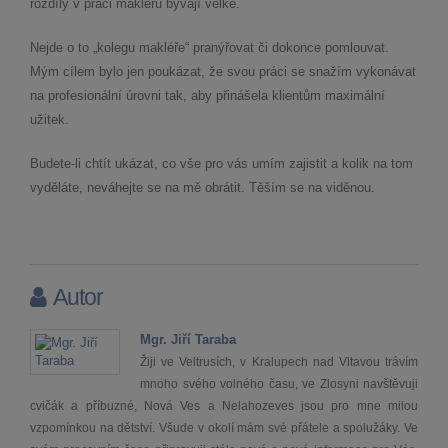
rozdíly v práci makléřů bývají velké.
Nejde o to „kolegu makléře“ pranýřovat či dokonce pomlouvat.
Mým cílem bylo jen poukázat, že svou práci se snažím vykonávat
na profesionální úrovni tak, aby přinášela klientům maximální
užitek.
Budete-li chtít ukázat, co vše pro vás umím zajistit a kolik na tom
vyděláte, neváhejte se na mě obrátit. Těším se na viděnou.
Autor
Mgr. Jiří Taraba
Žiji ve Veltrusích, v Kralupech nad Vltavou trávím
mnoho svého volného času, ve Zlosyni navštěvuji
cvičák a příbuzné, Nová Ves a Nelahozeves jsou pro mne milou
vzpomínkou na dětství. Všude v okolí mám své přátele a spolužáky. Ve