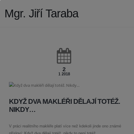
Mgr. Jiří Taraba
2
1 2018
KDYŽ DVA MAKLÉŘI DĚLAJÍ TOTÉŽ.
NIKDY…
V práci realitního makléře platí více než kdekoli jinde ono známé
přísloví: Když dva dělají totéž, nikdy to není totéž.