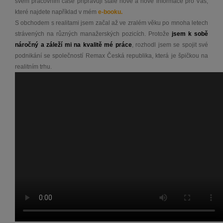
svém pracovním čase připravuji stále nové a nové informace pro Vás,
které najdete například v mém
e-booku.
S obchodem s realitami jsem začal až ve zralém věku po mnoha letech
strávených na různých manažerských pozicích. Protože
jsem k sobě
náročný a záleží mi na kvalitě mé práce
, rozhodl jsem se spojit své
podnikání se společností Remax Česká republika, která je špičkou na
realitním trhu.