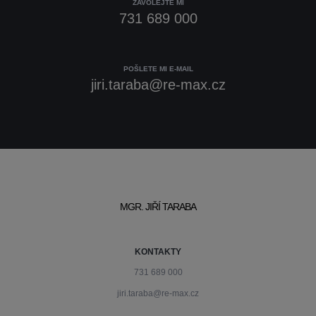
ZAVOLEJTE MI
731 689 000
POŠLETE MI E-MAIL
jiri.taraba@re-max.cz
MGR. JIŘÍ TARABA
KONTAKTY
731 689 000
jiri.taraba@re-max.cz