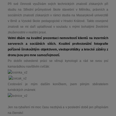
Při své činnosti využívám svých technických znalostí získaných při
studiu na Střední průmyslové škole stavební v Mělníku, právních a
sociálních znalostí získaných v rámci studia na Masarykově univerzitě
v Brně a Vysoké škole pedagogické v Hradci Králové. Takto osvojené
znalosti se mi daří uplatňovat v souladu s mými bohatými životními
zkušenostmi v realitní praxi.
Velmi dbám na kvalitní prezentaci nemovitostí klientů na inzertních
serverech a sociálních sítích. Kvalitní profesionální fotografie
pořízené širokoúhlým objektivem, viedoprohlídky a letecké záběry z
dronu jsou pro mne samozřejmostí.
Po dobře odvedené práci se věnuji kynologii a rád se svou psí
kamarádkou navštívím cvičák:
Cestování je mým dalším koníčkem, jsem pilným sběratelem
turistických známek:
Jen na rybaření mi moc času nezbývá a v poslední době jen přispívám
na členství: