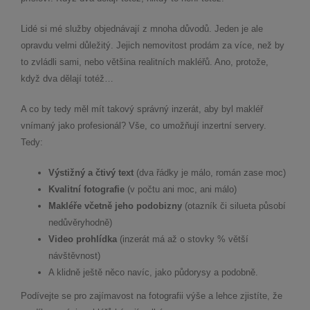
Lidé si mé služby objednávají z mnoha důvodů. Jeden je ale
opravdu velmi důležitý. Jejich nemovitost prodám za více, než by
to zvládli sami, nebo většina realitních makléřů. Ano, protože,
když dva dělají totéž…
A co by tedy měl mít takový správný inzerát, aby byl makléř
vnímaný jako profesionál? Vše, co umožňují inzertní servery.
Tedy:
Výstižný a čtivý text
(dva řádky je málo, román zase moc)
Kvalitní fotografie
(v počtu ani moc, ani málo)
Makléře včetně jeho podobizny
(otazník či silueta působí
nedůvěryhodně)
Video prohlídka
(inzerát má až o stovky % větší
návštěvnost)
A klidně ještě něco navíc, jako půdorysy a podobně.
Podívejte se pro zajímavost na fotografii výše a lehce zjistíte, že