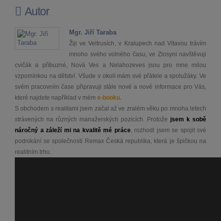
Autor
Mgr. Jiří Taraba
Žiji ve Veltrusích, v Kralupech nad Vltavou trávím
mnoho svého volného času, ve Zlosyni navštěvuji
cvičák a příbuzné, Nová Ves a Nelahozeves jsou pro mne milou
vzpomínkou na dětství. Všude v okolí mám své přátele a spolužáky. Ve
svém pracovním čase připravuji stále nové a nové informace pro Vás,
které najdete například v mém
e-booku.
S obchodem s realitami jsem začal až ve zralém věku po mnoha letech
strávených na různých manažerských pozicích. Protože
jsem k sobě
náročný a záleží mi na kvalitě mé práce
, rozhodl jsem se spojit své
podnikání se společností Remax Česká republika, která je špičkou na
realitním trhu.