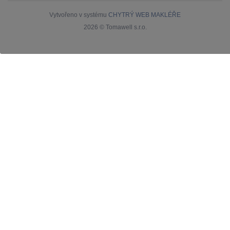
Vytvořeno v systému
CHYTRÝ WEB MAKLÉŘE
2026 © Tomawell s.r.o.