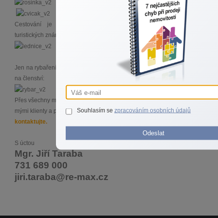
Cestování je mým dalším koníčkem, jsem pilným sběratelem
turistických známek:
Jen na rybaření mi moc času nezbývá a v poslední době jen přispívám
na členství:
Přes všechny mé výše uvedené koníčky, největší zálibou je vztah s
Souhlasím se
zpracováním osobních údajů
mými klienty a práce v realitách, a proto mě bez obav
kdykoliv
kontaktujte.
Odeslat
S úctou
Mgr. Jiří Taraba
731 689 000
jiri.taraba@re-max.cz