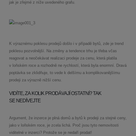
jak je zřejmé z níže uvedeného grafu.
K výraznému poklesu prodejů došlo i v případě bytů, zde je trend
poklesu pozvolnější. Na změny a tendence trhu je třeba včas
reagovat a neočekávat realizaci prodeje za cenu, která platila
v loňském roce a rozhodně ne rychlostí, která byla enormní. Dravá
poptávka se zklidňuje, to vede k delšímu a komplikovanějšímu
prodeji za výrazně nižší cenu.
VIDÍTE, ZA KOLIK PRODÁVAJÍ OSTATNÍ? TAK
SE NEDÍVEJTE
Argument, že inzerce je plná domů a bytů k prodeji za stejné ceny,
jako v loňském roce, je zcela lichá. Proč jsou tyto nemovitosti
viditelné v inzerci? Protože se je nedaří prodat!