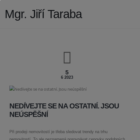
Mgr. Jiří Taraba
5
6 2023
NEDÍVEJTE SE NA OSTATNÍ. JSOU
NEÚSPĚŠNÍ
Při prodeji nemovitostí je třeba sledovat trendy na trhu
nemovitostí. To ale neznamená porovnávat cenovky podobných