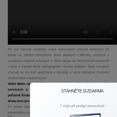
Při své činnosti využívám svých technických znalostí získaných při
studiu na Střední průmyslové škole stavební v Mělníku, právních a
sociálních znalostí získaných v rámci studia na Masarykově univerzitě
v Brně a Vysoké škole pedagogické v Hradci Králové. Takto osvojené
znalosti se mi daří uplatňovat v souladu s mými bohatými životními
zkušenostmi v realitní praxi.
Velmi dbám na kvalitní prezentaci nemovitostí klientů na inzertních
serverech a sociálních sítích. Kvalitní profesionální fotografie
STÁHNĚTE SI ZDARMA
pořízené širokoúhlým objektivem, viedoprohlídky a letecké záběry z
dronu jsou pro mne samozřejmostí.
7 chyb při prodeji nemovitosti
Po dobře odvedené práci se věnuji kynologii a rád se svou psí
kamarádkou navštívím cvičák: