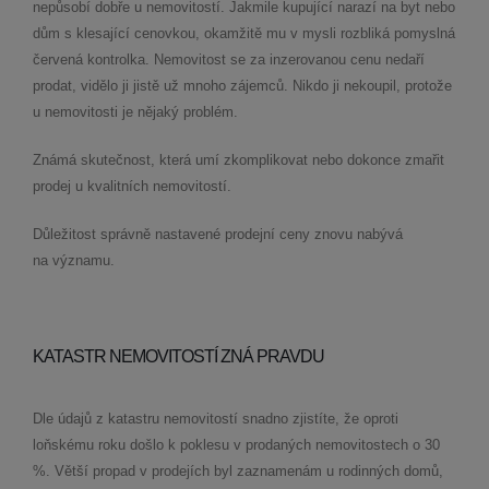
nepůsobí dobře u nemovitostí. Jakmile kupující narazí na byt nebo
dům s klesající cenovkou, okamžitě mu v mysli rozbliká pomyslná
červená kontrolka. Nemovitost se za inzerovanou cenu nedaří
prodat, vidělo ji jistě už mnoho zájemců. Nikdo ji nekoupil, protože
u nemovitosti je nějaký problém.
Známá skutečnost, která umí zkomplikovat nebo dokonce zmařit
prodej u kvalitních nemovitostí.
Důležitost správně nastavené prodejní ceny znovu nabývá
na významu.
KATASTR NEMOVITOSTÍ ZNÁ PRAVDU
Dle údajů z katastru nemovitostí snadno zjistíte, že oproti
loňskému roku došlo k poklesu v prodaných nemovitostech o 30
%. Větší propad v prodejích byl zaznamenám u rodinných domů,