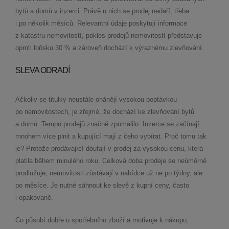
bytů a domů v inzerci. Právě u nich se prodej nedaří, třeba
i po několik měsíců. Relevantní údaje poskytují informace
z katastru nemovitostí, pokles prodejů nemovitostí představuje
oproti loňsku 30 % a zároveň dochází k výraznému zlevňování.
SLEVA ODRADÍ
Ačkoliv se titulky neustále ohánějí vysokou poptávkou
po nemovitostech, je zřejmé, že dochází ke zlevňování bytů
a domů. Tempo prodejů značně zpomalilo. Inzerce se začínají
mnohem více plnit a kupující mají z čeho vybírat. Proč tomu tak
je? Protože prodávající doufají v prodej za vysokou cenu, která
platila během minulého roku. Celková doba prodeje se neúměrně
prodlužuje, nemovitosti zůstávají v nabídce už ne po týdny, ale
po měsíce. Je nutné sáhnout ke slevě z kupní ceny, často
i opakovaně.
Co působí dobře u spotřebního zboží a motivuje k nákupu,