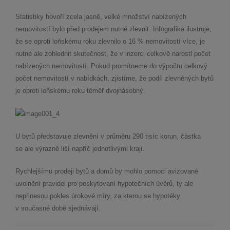
Statistiky hovoří zcela jasně, velké množství nabízených
nemovitostí bylo před prodejem nutné zlevnit. Infografika ilustruje,
že se oproti loňskému roku zlevnilo o 16 % nemovitostí více, je
nutné ale zohlednit skutečnost, že v inzerci celkově narostl počet
nabízených nemovitostí. Pokud promítneme do výpočtu celkový
počet nemovitostí v nabídkách, zjistíme, že podíl zlevněných bytů
je oproti loňskému roku téměř dvojnásobný.
U bytů představuje zlevnění v průměru 290 tisíc korun, částka
se ale výrazně liší napříč jednotlivými kraji.
Rychlejšímu prodeji bytů a domů by mohlo pomoci avizované
uvolnění pravidel pro poskytovaní hypotečních úvěrů, ty ale
nepřinesou pokles úrokové míry, za kterou se hypotéky
v současné době sjednávají.