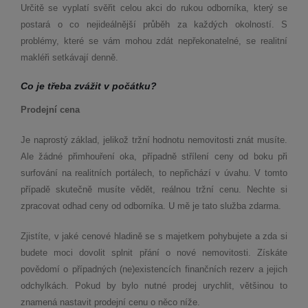
Určitě se vyplatí svěřit celou akci do rukou odborníka, který se
postará o co nejideálnější průběh za každých okolností. S
problémy, které se vám mohou zdát nepřekonatelné, se realitní
makléři setkávají denně.
Co je třeba zvážit v počá
tku?
Prodejní
cena
Je naprostý základ, jelikož tržní hodnotu nemovitosti znát musíte.
Ale žádné přimhouření oka, případně střílení ceny od boku při
surfování na realitních portálech, to nepřichází v úvahu. V tomto
případě skutečně musíte vědět, reálnou tržní cenu. Nechte si
zpracovat odhad ceny od odborníka. U mě je tato služba zdarma.
Zjistíte, v jaké cenové hladině se s majetkem pohybujete a zda si
budete moci dovolit splnit přání o nové nemovitosti. Získáte
povědomí o případných (ne)existencích finančních rezerv a jejich
odchylkách. Pokud by bylo nutné prodej urychlit, většinou to
znamená nastavit prodejní cenu o něco níže.