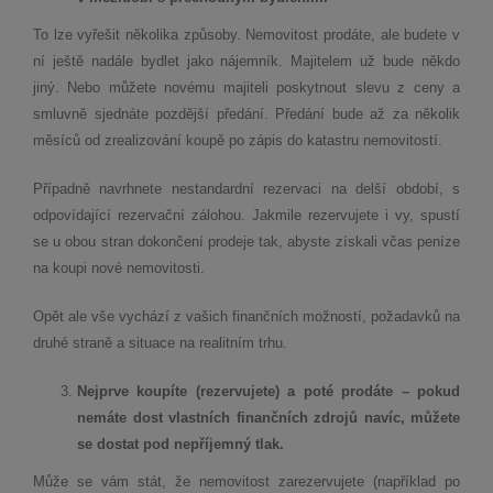
To lze vyřešit několika způsoby. Nemovitost prodáte, ale budete v
ní ještě nadále bydlet jako nájemník. Majitelem už bude někdo
jiný. Nebo můžete novému majiteli poskytnout slevu z ceny a
smluvně sjednáte pozdější předání. Předání bude až za několik
měsíců od zrealizování koupě po zápis do katastru nemovitostí.
Případně navrhnete nestandardní rezervaci na delší období, s
odpovídající rezervační zálohou. Jakmile rezervujete i vy, spustí
se u obou stran dokončení prodeje tak, abyste získali včas peníze
na koupi nové nemovitosti.
Opět ale vše vychází z vašich finančních možností, požadavků na
druhé straně a situace na realitním trhu.
Nejprve koupíte (rezervujete) a pot
é
prodáte – pokud
nemáte dost vlastní
ch finan
čních zdrojů navíc, můžete
se dostat pod nepříjemný tlak.
Může se vám stát, že nemovitost zarezervujete (například po