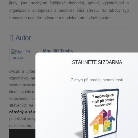
jindy, jsou nezbytné špičkové obchodní, právní, vyjednávací a
organizační schopnosti a odolnost vůči stresu. Na takový typ
transakce najměte odborníka s adekvátními zkušenostmi.
Autor
Mgr. Jiří Taraba
Žiji ve Veltrusích, v Kralupech nad Vltavou trávím
STÁHNĚTE SI ZDARMA
mnoho svého volného času, ve Zlosyni navštěvuji
cvičák a příbuzné, Nová Ves a Nelahozeves jsou pro mne milou
vzpomínkou na dětství. Všude v okolí mám své přátele a spolužáky. Ve
7 chyb při prodeji nemovitosti
svém pracovním čase připravuji stále nové a nové informace pro Vás,
které najdete například v mém
e-booku.
S obchodem s realitami jsem začal až ve zralém věku po mnoha letech
strávených na různých manažerských pozicích. Protože
jsem k sobě
náročný a záleží mi na kvalitě mé práce
, rozhodl jsem se spojit své
podnikání se společností Remax Česká republika, která je špičkou na
realitním trhu.