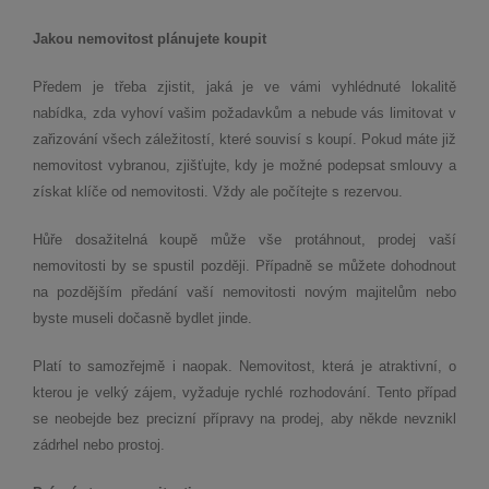
Jakou nemovitost plánujete koupit
Předem je třeba zjistit, jaká je ve vámi vyhlédnuté lokalitě
nabídka, zda vyhoví vašim požadavkům a nebude vás limitovat v
zařizování všech záležitostí, které souvisí s koupí. Pokud máte již
nemovitost vybranou, zjišťujte, kdy je možné podepsat smlouvy a
získat klíče od nemovitosti. Vždy ale počítejte s rezervou.
Hůře dosažitelná koupě může vše protáhnout, prodej vaší
nemovitosti by se spustil později. Případně se můžete dohodnout
na pozdějším předání vaší nemovitosti novým majitelům nebo
byste museli dočasně bydlet jinde.
Platí to samozřejmě i naopak. Nemovitost, která je atraktivní, o
kterou je velký zájem, vyžaduje rychlé rozhodování. Tento případ
se neobejde bez precizní přípravy na prodej, aby někde nevznikl
zádrhel nebo prostoj.