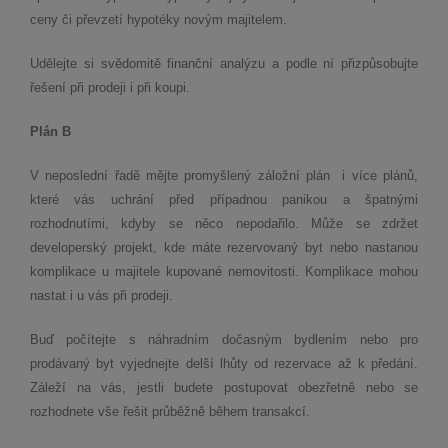
ceny či převzetí hypotéky novým majitelem.
Udělejte si svědomitě finanční analýzu a podle ní přizpůsobujte
řešení při prodeji i při koupi.
Plán B
V neposlední řadě mějte promyšlený záložní plán i více plánů,
které vás uchrání před případnou panikou a špatnými
rozhodnutími, kdyby se něco nepodařilo. Může se zdržet
developerský projekt, kde máte rezervovaný byt nebo nastanou
komplikace u majitele kupované nemovitosti. Komplikace mohou
nastat i u vás při prodeji.
Buď počítejte s náhradním dočasným bydlením nebo pro
prodávaný byt vyjednejte delší lhůty od rezervace až k předání.
Záleží na vás, jestli budete postupovat obezřetně nebo se
rozhodnete vše řešit průběžně během transakcí.