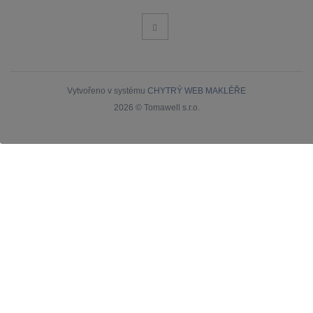
Vytvořeno v systému
CHYTRÝ WEB MAKLÉŘE
2026 © Tomawell s.r.o.