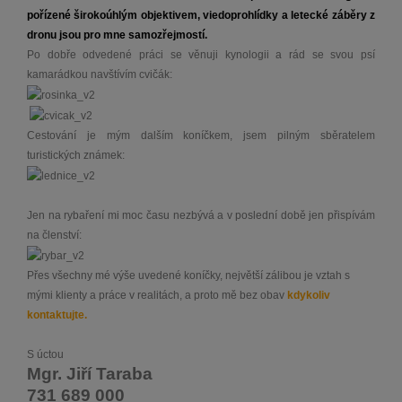
pořízené širokoúhlým objektivem, viedoprohlídky a letecké záběry z
dronu jsou pro mne samozřejmostí.
Po dobře odvedené práci se věnuji kynologii a rád se svou psí
kamarádkou navštívím cvičák:
Cestování je mým dalším koníčkem, jsem pilným sběratelem
turistických známek:
Jen na rybaření mi moc času nezbývá a v poslední době jen přispívám
na členství:
Přes všechny mé výše uvedené koníčky, největší zálibou je vztah s
mými klienty a práce v realitách, a proto mě bez obav
kdykoliv
kontaktujte.
S úctou
Mgr. Jiří Taraba
731 689 000