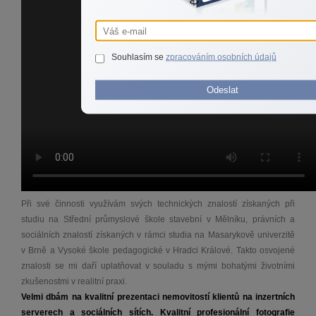
Souhlasím se
zpracováním osobních údajů
Odeslat
Při své činnosti využívám svých technických znalostí získaných při
studiu na Střední průmyslové škole stavební v Mělníku, právních a
sociálních znalostí získaných v rámci studia na Masarykově univerzitě
v Brně a Vysoké škole pedagogické v Hradci Králové. Takto osvojené
znalosti se mi daří uplatňovat v souladu s mými bohatými životními
zkušenostmi v realitní praxi.
Velmi dbám na kvalitní prezentaci nemovitostí klientů na inzertních
serverech a sociálních sítích. Kvalitní profesionální fotografie