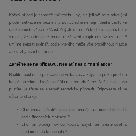
Každý případ je samozřejmě trochu jiný, ale jelikož se s takovými
prodeji setkáváme běžně v praxi, zvládneme najít ideální cestu ke
spokojenosti všech zúčastněných stran. Pokud se nacházíte v
situaci, že potřebujete prodat a zároveň koupit nemovitost, určitě
umíme sepsat scénář, podle kterého může vše proběhnout hladce
a bez zbytečného stresu.
Zaměřte se na přípravu. Neplatí heslo “hurá akce”
Realitní obchod je pro každého velká věc a když se potká prodej a
koupě najednou, bývá to oříškem i pro zkušené. Než se do toho
pustíte, je třeba se alespoň teoreticky připravit. Odpovězte si na
důležité otázky:
Chci prodat, přestěhovat se do pronájmu a následně hledat
podle finančních možností?
Chci při prodeji rovnou koupit, abych se přestěhoval z
prodaného do koupeného?