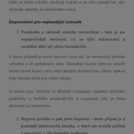
Udát se může cokoliv, zkušený makléř si se vším poradí tak, aby
obchody doběhly do úspěšného konce.
Doporučení pro nejčastější
sc
é
náře
Prodáváte a zároveň
sh
áníte nemovitost – toto je asi
nejnáročnější možnost, co se týče načasování a
souběhu dění při obou transakcích.
V tomto případě je nutné nastavit cenu tak, že nemovitost prodáte
výhodně a do potřebného data. Následně musíte stihnout uhradit
druhé straně kupní cenu nebo alespoň dostatečnou zálohu (pokud
tedy nemáte ještě jiné volné zdroje).
U tohoto typu obchodu je důležitá schopnost vyjednat optimální
podmínky u druhého prodávajícího a rozpoznat, kdy je třeba
přistoupit na kompromis.
Nejprve prodáte a pak jdete kupovat –
tento p
řípad je v
podstatě jednoduchá klasika, u kter
é
ale musíte počítat
v mezidobí
s p
řechodným bydlením.