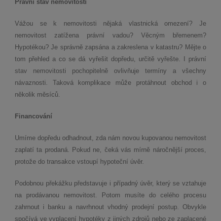
Právní stav nemovitosti
Vážou se k nemovitosti nějaká vlastnická omezení? Je
nemovitost zatížena právní vadou? Věcným břemenem?
Hypotékou? Je správně zapsána a zakreslena v katastru? Mějte o
tom přehled a co se dá vyřešit dopředu, určitě vyřešte. I právní
stav nemovitosti pochopitelně ovlivňuje termíny a všechny
návaznosti. Taková komplikace může protáhnout obchod i o
několik měsíců.
Financování
Umíme dopředu odhadnout, zda nám novou kupovanou nemovitost
zaplatí ta prodaná. Pokud ne, čeká vás mírně náročnější proces,
protože do transakce vstoupí hypoteční úvěr.
Podobnou překážku představuje i případný úvěr, který se vztahuje
na prodávanou nemovitost. Potom musíte do celého procesu
zahrnout i banku a navrhnout vhodný prodejní postup. Obvykle
spočívá ve vyplacení hypotéky z jiných zdrojů nebo ze zaplacené