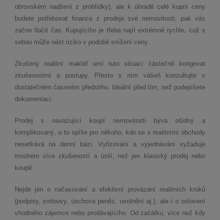
obrovském nadšení z prohlídky), ale k úhradě celé kupní ceny
budete potřebovat finance z prodeje své nemovitosti, pak vás
začne tlačit čas. Kupujícího je třeba najít extrémně rychle, což s
sebou může nést riziko v podobě snížení ceny.
Zkušený realitní makléř umí tuto situaci částečně korigovat
zkušenostmi a postupy. Přesto s ním vášeň konzultujte v
dostatečném časovém předstihu. Ideální před tím, než podepíšete
dokumentaci.
Prodej s navazující koupí nemovitosti bývá ošidný a
komplikovaný, o to spíše pro někoho, kdo se s realitními obchody
nesetkává na denní bázi. Vyřizování a vyjednávání vyžaduje
mnohem více zkušeností a úsilí, než jen klasický prodej nebo
koupě.
Nejde jen o načasování a efektivní provázání realitních kroků
(podpisy, smlouvy, úschova peněz, uvolnění aj.), ale i o oslovení
vhodného zájemce nebo prodávajícího. Od začátku, více než kdy