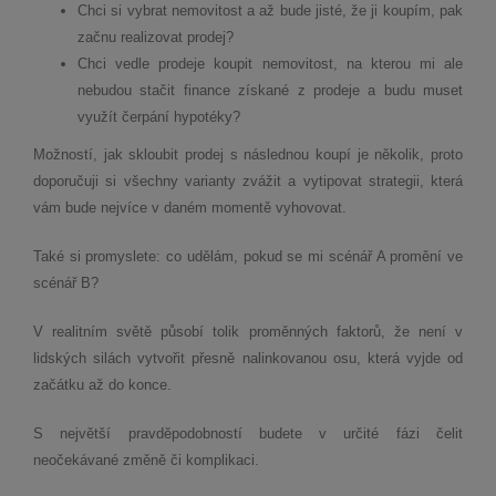
Chci si vybrat nemovitost a až bude jisté, že ji koupím, pak
začnu realizovat prodej?
Chci vedle prodeje koupit nemovitost, na kterou mi ale
nebudou stačit finance získané z prodeje a budu muset
využít čerpání hypotéky?
Možností, jak skloubit prodej s následnou koupí je několik, proto
doporučuji si všechny varianty zvážit a vytipovat strategii, která
vám bude nejvíce v daném momentě vyhovovat.
Také si promyslete: co udělám, pokud se mi scénář A promění ve
scénář B?
V realitním světě působí tolik proměnných faktorů, že není v
lidských silách vytvořit přesně nalinkovanou osu, která vyjde od
začátku až do konce.
S největší pravděpodobností budete v určité fázi čelit
neočekávané změně či komplikaci.