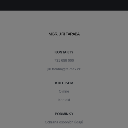
MGR. JIŘÍ TARABA
KONTAKTY
731 689 000
jiri.taraba@re-max.cz
KDO JSEM
O mně
Kontakt
PODMÍNKY
Ochrana osobních údajů