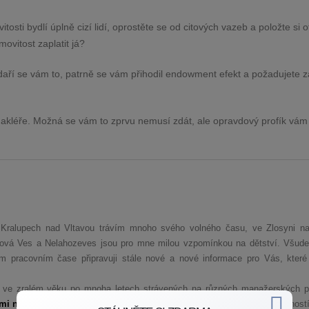
itosti bydlí úplně cizí lidí, oprostěte se od citových vazeb a položte si 
ovitost zaplatit já?
aří se vám to, patrně se vám přihodil endowment efekt a požadujete z
 makléře. Možná se vám to zprvu nemusí zdát, ale opravdový profík vám
 v Kralupech nad Vltavou trávím mnoho svého volného času, ve Zlosyni na
Nová Ves a Nelahozeves jsou pro mne milou vzpomínkou na dětství. Všude
 pracovním čase připravuji stále nové a nové informace pro Vás, které
 ve zralém věku po mnoha letech strávených na různých manažerských p
mi na kvalitě mé práce
, rozhodl jsem se spojit své podnikání se společnos