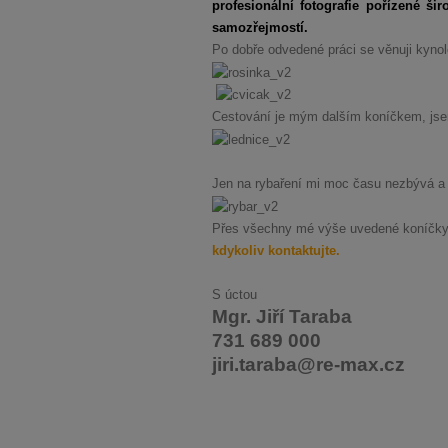
profesionální fotografie pořízené š
samozřejmostí.
Po dobře odvedené práci se věnuji kynol
Cestování je mým dalším koníčkem, jse
Jen na rybaření mi moc času nezbývá a v
Přes všechny mé výše uvedené koníčky, n
kdykoliv kontaktujte.
S úctou
Mgr. Jiří Taraba
731 689 000
jiri.taraba@re-max.cz