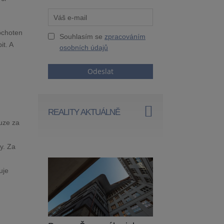
 ochoten
Souhlasím se
zpracováním
it. A
osobních údajů
Odeslat
REALITY AKTUÁLNĚ
ouze za
y. Za
uje