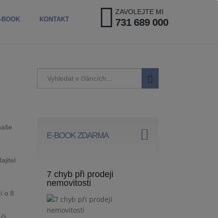
ZAVOLEJTE MI
-BOOK
KONTAKT
731 689 000
naše
E-BOOK ZDARMA
ajitel
7 chyb při prodeji
nemovitosti
í o 8
či