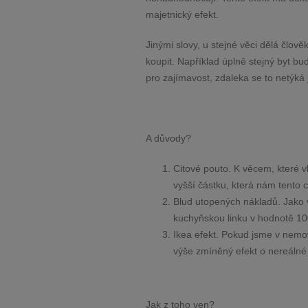
majetnický efekt.
Jinými slovy, u stejné věci dělá člov
koupit. Například úplně stejný byt bud
pro zajímavost, zdaleka se to netýká 
A důvody?
Citové pouto. K věcem, které v
vyšší částku, která nám tento c
Blud utopených nákladů. Jako 
kuchyňskou linku v hodnotě 100
Ikea efekt. Pokud jsme v nemovi
výše zmíněný efekt o nereálné
Jak z toho ven?