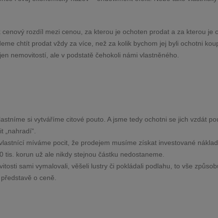
ěk cenový rozdíl mezi cenou, za kterou je ochoten prodat a za kterou je
eme chtít prodat vždy za více, než za kolik bychom jej byli ochotni koup
jen nemovitostí, ale v podstatě čehokoli námi vlastněného.
lastníme si vytváříme citové pouto. A jsme tedy ochotni se jich vzdát p
it „nahradí“.
vlastnící míváme pocit, že prodejem musíme získat investované náklad
 tis. korun už ale nikdy stejnou částku nedostaneme.
tosti sami vymalovali, věšeli lustry či pokládali podlahu, to vše způsob
 představě o ceně.