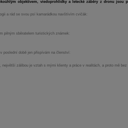
irokoúhlým objektivem, viedoprohlídky a letecké záběry z dronu jsou 
ogii a rád se svou psí kamarádkou navštívím cvičák:
m pilným sběratelem turistických známek:
 poslední době jen přispívám na členství:
ejvětší zálibou je vztah s mými klienty a práce v realitách, a proto mě bez