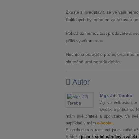
Zkuste si představit, že ve vaší nemov
Kolik bych byl ochoten za takovou nem
Pokud už nemovitost prodáváte a ned
příliš vysokou cenu.
Nechte si poradit o profesionálního
skutečně umí poradit dobře.
Autor
Mgr. Jiří Taraba
Žiji ve Veltrusích,
cvičák a příbuzné, 
mám své přátele a spolužáky. Ve svém
například v mém
e-booku.
S obchodem s realitami jsem začal až
Protože
jsem k sobě náročný a záleží 