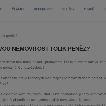
OD
ČLÁNKY
REFERENCE
SLUŽBY
O MNĚ
E
VOU NEMOVITOST TOLIK PENĚZ?
osti dostat maximum, pokud ji prodáváme. Praxe je ovšem taková, že 
to nereálná. Co to způsobuje?
zkušeností, praxe i cenových map majiteli nemovitosti dobře poradit. M
 Proč?
 Economics velmi zajímavou studii. Lidé nadhodnocují ceny nemovitost
jejich. V případě, že se nejedná o jejich nemovitosti, její cenu
nce i svůj ekonomický název – endowment efekt. Nebo také vlastnický 