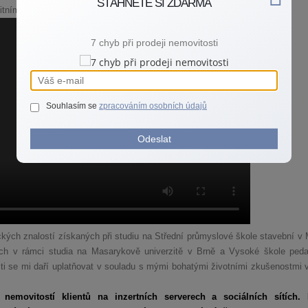
STÁHNĚTE SI ZDARMA
itním trhu.
7 chyb při prodeji nemovitosti
Souhlasím se
zpracováním osobních údajů
Odeslat
kých znalostí získaných při studiu na Střední průmyslové škole stavební v 
ných v rámci studia na Masarykově univerzitě v Brně a Vysoké škole ped
ti se mi daří uplatňovat v souladu s mými bohatými životními zkušenostmi v 
nemovitostí klientů na inzertních serverech a sociálních sítích. K