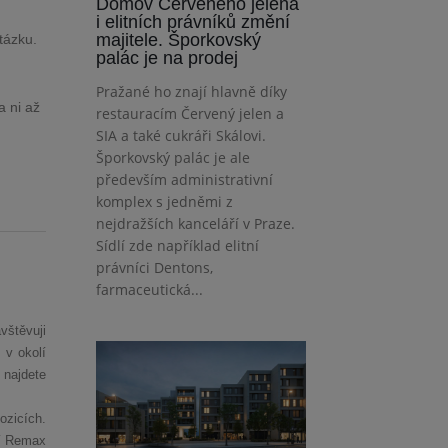
Domov Červeného jelena
i elitních právníků změní
majitele. Šporkovský
otázku.
palác je na prodej
Pražané ho znají hlavně díky
a ni až
restauracím Červený jelen a
SIA a také cukráři Skálovi.
Šporkovský palác je ale
především administrativní
komplex s jedněmi z
nejdražších kanceláří v Praze.
Sídlí zde například elitní
právníci Dentons,
farmaceutická...
vštěvuji
 v okolí
 najdete
ozicích.
tí Remax