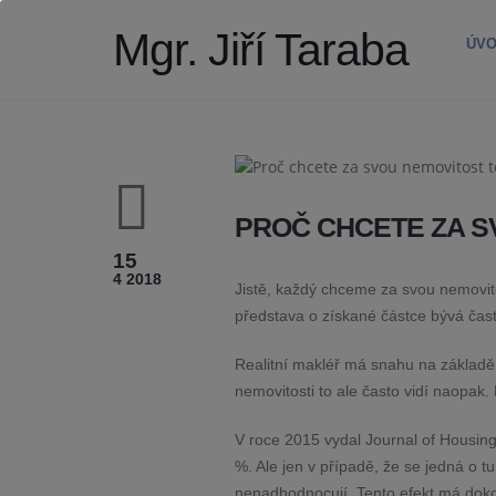
Mgr. Jiří Taraba
ÚV
PROČ CHCETE ZA S
15
4 2018
Jistě, každý chceme za svou nemovit
představa o získané částce bývá čas
Realitní makléř má snahu na základě 
nemovitosti to ale často vidí naopak.
V roce 2015 vydal Journal of Housing
%. Ale jen v případě, že se jedná o tu 
nenadhodnocují. Tento efekt má doko