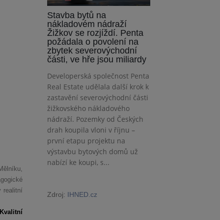
Stavba bytů na
nákladovém nádraží
Žižkov se rozjíždí. Penta
požádala o povolení na
zbytek severovýchodní
části, ve hře jsou miliardy
Developerská společnost Penta
Real Estate udělala další krok k
zastavění severovýchodní části
žižkovského nákladového
nádraží. Pozemky od Českých
drah koupila vloni v říjnu –
první etapu projektu na
výstavbu bytových domů už
nabízí ke koupi, s...
Mělníku,
agogické
realitní
Zdroj:
IHNED.cz
valitní