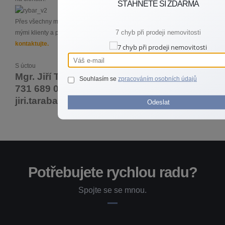
STÁHNĚTE SI ZDARMA
Přes všechny mé výše uvedené koníčky, největší zálibou je vztah s
7 chyb při prodeji nemovitosti
mými klienty a práce v realitách, a proto mě bez obav
kdykoliv
kontaktujte.
S úctou
Mgr. Jiří Taraba
Souhlasím se
zpracováním osobních údajů
731 689 000
jiri.taraba@re-max.cz
Odeslat
Potřebujete rychlou radu?
Spojte se se mnou.