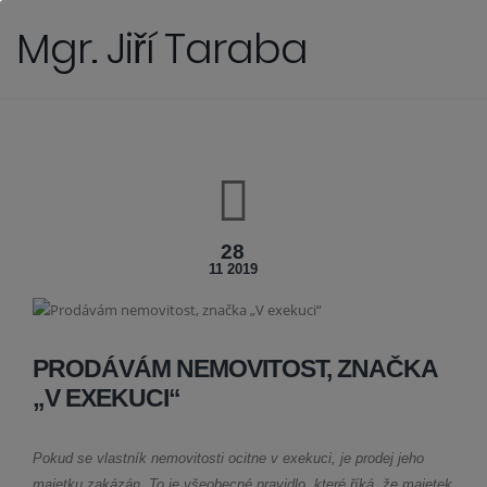
Mgr. Jiří Taraba
28
11 2019
PRODÁVÁM NEMOVITOST, ZNAČKA
„V EXEKUCI“
Pokud se vlastník nemovitosti ocitne v exekuci, je prodej jeho
majetku zakázán. To je všeobecné pravidlo, které říká, že majetek