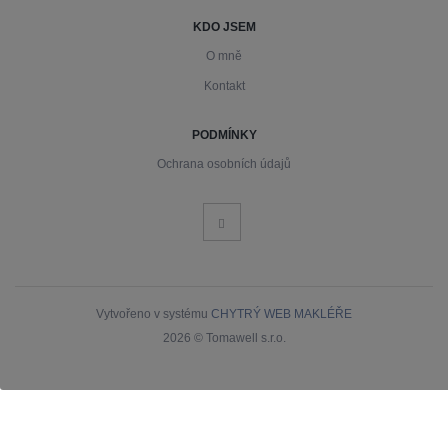
KDO JSEM
O mně
Kontakt
PODMÍNKY
Ochrana osobních údajů
Vytvořeno v systému
CHYTRÝ WEB MAKLÉŘE
2026 © Tomawell s.r.o.