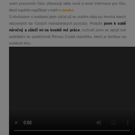
svém pracovním čase připravuji stále nové a nové informace pro Vás,
které najdete například v mém
e-booku.
S obchodem s realitami jsem začal až ve zralém věku po mnoha letech
strávených na různých manažerských pozicích. Protože
jsem k sobě
náročný a záleží mi na kvalitě mé práce
, rozhodl jsem se spojit své
podnikání se společností Remax Česká republika, která je špičkou na
realitním trhu.