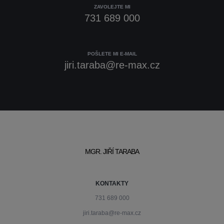
ZAVOLEJTE MI
731 689 000
POŠLETE MI E-MAIL
jiri.taraba@re-max.cz
MGR. JIŘÍ TARABA
KONTAKTY
731 689 000
jiri.taraba@re-max.cz