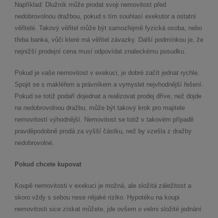
Například: Dlužník může prodat svoji nemovitost před
nedobrovolnou dražbou, pokud s tím souhlasí exekutor a ostatní
věřitelé. Takový věřitel může být samozřejmě fyzická osoba, nebo
třeba banka, vůči které má věřitel závazky. Další podmínkou je, že
nejnižší prodejní cena musí odpovídat znaleckému posudku.
Pokud je vaše nemovitost v exekuci, je dobré začít jednat rychle.
Spojit se s makléřem a právníkem a vymyslet nejvhodnější řešení.
Pokud se totiž podaří dojednat a realizovat prodej dříve, než dojde
na nedobrovolnou dražbu, může být takový krok pro majitele
nemovitostí výhodnější. Nemovitost se totiž v takovém případě
pravděpodobně prodá za vyšší částku, než by vzešla z dražby
nedobrovolné.
Pokud chcete kupovat
Koupě nemovitosti v exekuci je možná, ale složitá záležitost a
skoro vždy s sebou nese nějaké riziko. Hypotéku na koupi
nemovitosti sice získat můžete, jde ovšem o velmi složité jednání