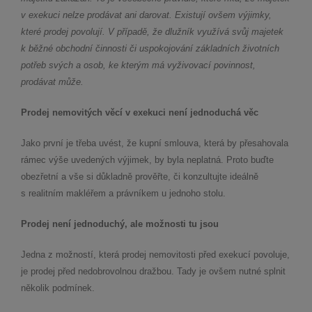
v exekuci nelze prodávat ani darovat. Existují ovšem výjimky,
které prodej povolují. V případě, že dlužník využívá svůj majetek
k běžné obchodní činnosti či uspokojování základních životních
potřeb svých a osob, ke kterým má vyživovací povinnost,
prodávat může.
Prodej nemovitých věcí v exekuci není jednoduchá věc
Jako první je třeba uvést, že kupní smlouva, která by přesahovala
rámec výše uvedených výjimek, by byla neplatná. Proto buďte
obezřetní a vše si důkladně prověřte, či konzultujte ideálně
s realitním makléřem a právníkem u jednoho stolu.
Prodej není jednoduchý, ale možnosti tu jsou
Jedna z možností, která prodej nemovitosti před exekucí povoluje,
je prodej před nedobrovolnou dražbou. Tady je ovšem nutné splnit
několik podmínek.