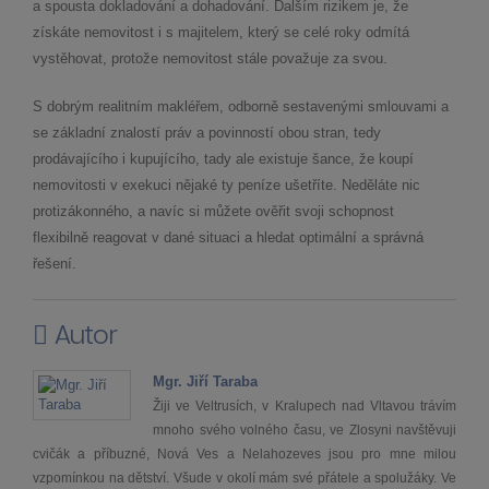
a spousta dokladování a dohadování. Dalším rizikem je, že
získáte nemovitost i s majitelem, který se celé roky odmítá
vystěhovat, protože nemovitost stále považuje za svou.
S dobrým realitním makléřem, odborně sestavenými smlouvami a
se základní znalostí práv a povinností obou stran, tedy
prodávajícího i kupujícího, tady ale existuje šance, že koupí
nemovitosti v exekuci nějaké ty peníze ušetříte. Neděláte nic
protizákonného, a navíc si můžete ověřit svoji schopnost
flexibilně reagovat v dané situaci a hledat optimální a správná
řešení.
Autor
Mgr. Jiří Taraba
Žiji ve Veltrusích, v Kralupech nad Vltavou trávím
mnoho svého volného času, ve Zlosyni navštěvuji
cvičák a příbuzné, Nová Ves a Nelahozeves jsou pro mne milou
vzpomínkou na dětství. Všude v okolí mám své přátele a spolužáky. Ve