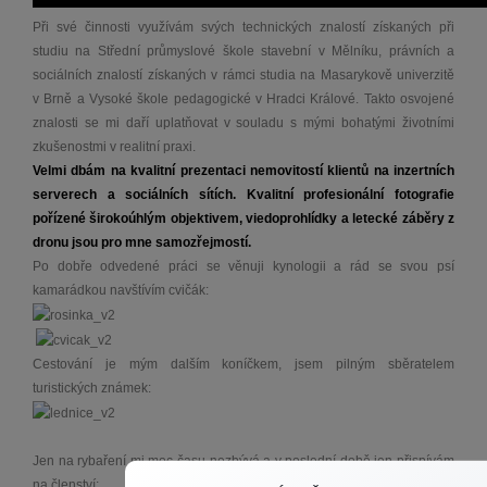
Při své činnosti využívám svých technických znalostí získaných při
studiu na Střední průmyslové škole stavební v Mělníku, právních a
sociálních znalostí získaných v rámci studia na Masarykově univerzitě
v Brně a Vysoké škole pedagogické v Hradci Králové. Takto osvojené
znalosti se mi daří uplatňovat v souladu s mými bohatými životními
zkušenostmi v realitní praxi.
Velmi dbám na kvalitní prezentaci nemovitostí klientů na inzertních
serverech a sociálních sítích. Kvalitní profesionální fotografie
pořízené širokoúhlým objektivem, viedoprohlídky a letecké záběry z
dronu jsou pro mne samozřejmostí.
Po dobře odvedené práci se věnuji kynologii a rád se svou psí
kamarádkou navštívím cvičák:
Cestování je mým dalším koníčkem, jsem pilným sběratelem
turistických známek:
Jen na rybaření mi moc času nezbývá a v poslední době jen přispívám
na členství: