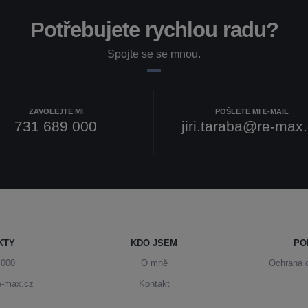
Potřebujete rychlou radu?
Spojte se se mnou.
ZAVOLEJTE MI
POŠLETE MI E-MAIL
731 689 000
jiri.taraba@re-max
KTY
KDO JSEM
PO
 000
O mně
Ochrana 
re-max.cz
Kontakt