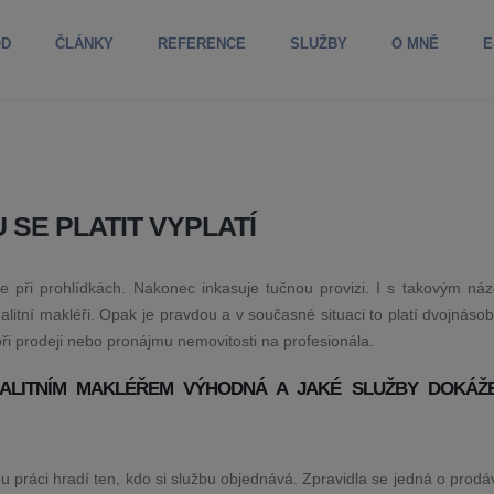
OD
ČLÁNKY
REFERENCE
SLUŽBY
O MNĚ
E
 SE PLATIT VYPLATÍ
se při prohlídkách. Nakonec inkasuje tučnou provizi. I s takovým ná
litní makléři. Opak je pravdou a v současné situaci to platí dvojnáso
se při prodeji nebo pronájmu nemovitosti na profesionála.
ALITNÍM MAKLÉŘEM VÝHODNÁ A JAKÉ SLUŽBY DOKÁŽ
ou práci hradí ten, kdo si službu objednává. Zpravidla se jedná o prodá