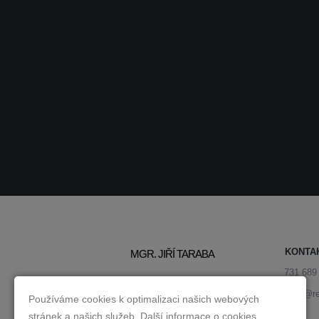
KONTA
MGR. JIŘÍ TARABA
731 689
jiri.taraba@
Používáme cookies k optimalizaci našich webových
stránek a našich služeb. Další informace o cookies