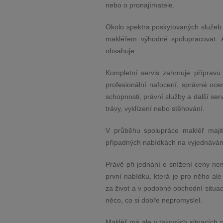
nebo o pronajímatele.
Okolo spektra poskytovaných služeb p
makléřem výhodné spolupracovat. A
obsahuje.
Kompletní servis zahrnuje přípravu
profesionální nafocení, správné ocen
schopnosti, právní služby a další ser
trávy, vyklízení nebo stěhování.
V průběhu spolupráce makléř majit
případných nabídkách na vyjednáván
Právě při jednání o snížení ceny nemo
první nabídku, která je pro něho a
za život a v podobné obchodní situa
něco, co si dobře nepromyslel.
Makléř má ale v takových situacích p