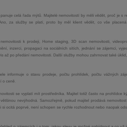
anuje celá řada mýtů. Majitelé nemovitostí by měli vědět, proč je s r
no, za služby se platí, proto by měl klient vědět, co vše placená
 nemovitosti k prodeji, Home staging, 3D scan nemovitosti, videopro
ění, inzerci, propagaci na sociálních sítích, jednání se zájemci, vyj
vis až po předání nemovitosti. Další služby mohou zahrnovat také úklid
ele informuje o stavu prodeje, počtu prohlídek, počtu vážných zá
í o ceně.
vitosti se vyplatí mít prostředníka. Majitel totiž často na prohlídce 
le většinou nevýhodná. Samozřejmě, pokud majitel prodává nemovitost
ci si ocitá poprvé, není schopen se rychle rozhodnout nebo naopak ods
řehled o zájemcích i o tom, jakou slevu je možné nabídnout a co už je