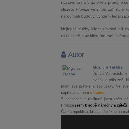
nastavena na 3 až 6 % z prodejní c
služeb. Provize většinou zahrnuje k
náročnosti budovy, vyřízení legaliza
Nejlepší služby klient získává při e
exkluzivně, aby klientům mohli věnov
Autor
Mgr. Jiří Taraba
Žiji ve Veltrusích,
cvičák a příbuzné, 
mám své přátele a spolužáky. Ve svém
například v mém
e-booku.
S obchodem s realitami jsem začal až
Protože
jsem k sobě náročný a záleží 
Česká republika, která je špičkou na real