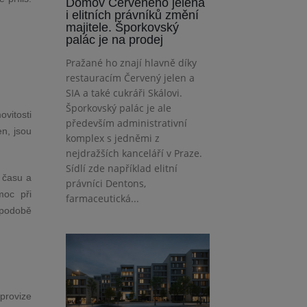
Domov Červeného jelena
i elitních právníků změní
majitele. Šporkovský
palác je na prodej
Pražané ho znají hlavně díky
restauracím Červený jelen a
SIA a také cukráři Skálovi.
Šporkovský palác je ale
vitosti
především administrativní
n, jsou
komplex s jedněmi z
nejdražších kanceláří v Praze.
Sídlí zde například elitní
 času a
právníci Dentons,
moc při
farmaceutická...
 podobě
provize