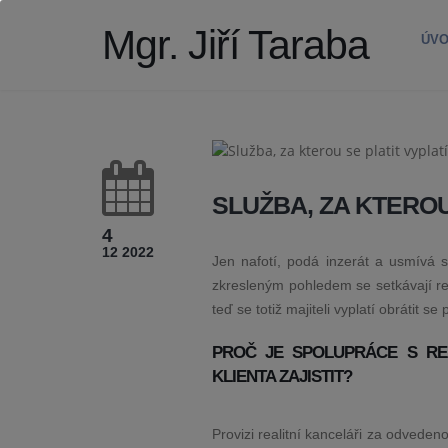
Mgr. Jiří Taraba
ÚV
SLUŽBA, ZA KTEROU
4
12 2022
Jen nafotí, podá inzerát a usmívá 
zkresleným pohledem se setkávají rea
teď se totiž majiteli vyplatí obrátit 
PROČ JE SPOLUPRÁCE S RE
KLIENTA ZAJISTIT?
Provizi realitní kanceláři za odveden