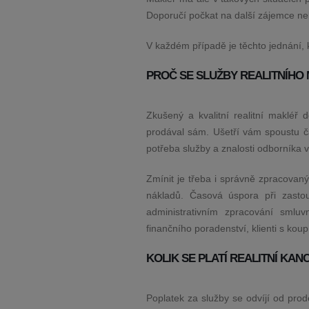
Doporučí počkat na další zájemce n
V každém případě je těchto jednání, k
PROČ SE SLUŽBY REALITNÍHO
Zkušený a kvalitní realitní makléř 
prodával sám. Ušetří vám spoustu č
potřeba služby a znalosti odborníka v
Zmínit je třeba i správně zpracovan
nákladů. Časová úspora při zasto
administrativním zpracování smlu
finančního poradenství, klienti s koup
KOLIK SE PLATÍ REALITNÍ KAN
Poplatek za služby se odvíjí od pro