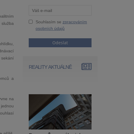
ealitním
Souhlasím se
zpracováním
 služba
osobních údajů
Odeslat
hlídku,
ednávací
, sekání
REALITY AKTUÁLNĚ
jemců a
kývne na
 jednou
ouhlasí
 příliš.