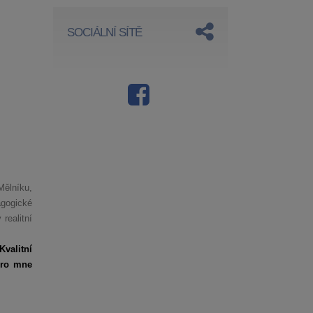
SOCIÁLNÍ SÍTĚ
Mělníku,
agogické
realitní
valitní
pro mne