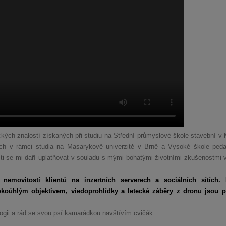
kých znalostí získaných při studiu na Střední průmyslové škole stavební v 
ných v rámci studia na Masarykově univerzitě v Brně a Vysoké škole ped
ti se mi daří uplatňovat v souladu s mými bohatými životními zkušenostmi v 
nemovitostí klientů na inzertních serverech a sociálních sítích. K
irokoúhlým objektivem, viedoprohlídky a letecké záběry z dronu jsou 
ogii a rád se svou psí kamarádkou navštívím cvičák: