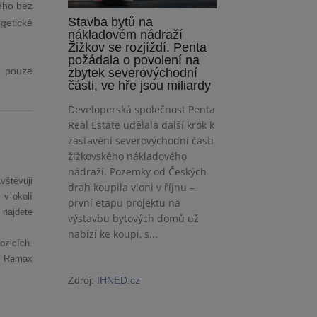
ého bez
Stavba bytů na
getické
nákladovém nádraží
Žižkov se rozjíždí. Penta
požádala o povolení na
jí pouze
zbytek severovýchodní
části, ve hře jsou miliardy
Developerská společnost Penta
Real Estate udělala další krok k
zastavění severovýchodní části
žižkovského nákladového
nádraží. Pozemky od Českých
vštěvuji
drah koupila vloni v říjnu –
 v okolí
první etapu projektu na
 najdete
výstavbu bytových domů už
nabízí ke koupi, s...
ozicích.
tí Remax
Zdroj:
IHNED.cz