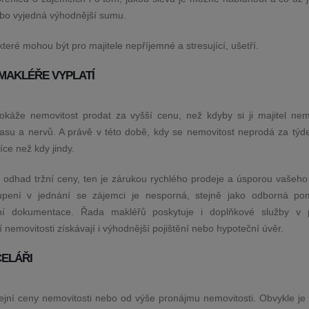
ebo vyjedná výhodnější sumu.
teré mohou být pro majitele nepříjemné a stresující, ušetří.
 MAKLÉŘE VYPLATÍ
dokáže nemovitost prodat za vyšší cenu, než kdyby si ji majitel nemo
asu a nervů. A právě v této době, kdy se nemovitost neprodá za týde
íce než kdy jindy.
ý odhad tržní ceny, ten je zárukou rychlého prodeje a úsporou vašeho
upení v jednání se zájemci je nesporná, stejně jako odborná po
vní dokumentace. Řada makléřů poskytuje i doplňkové služby v
í nemovitosti získávají i výhodnější pojištění nebo hypoteční úvěr.
CELÁŘI
dejní ceny nemovitosti nebo od výše pronájmu nemovitosti. Obvykle je 