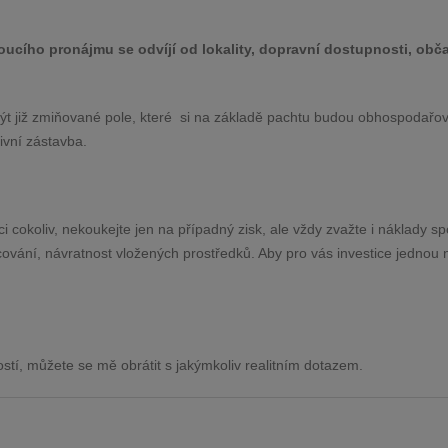
oucího pronájmu se odvíjí
od lokality, dopravní dostupnosti, obč
ýt již
zmiňované pole, které si na základě pachtu budou obhospodařov
tivní zástavba.
i cokoliv, nekoukejte jen na případný zisk, ale vždy zvažte i
náklady sp
ování, návratnost vložených prostředků. Aby pro
vás investice jednou 
ostí, můžete se mě obrátit s jakýmkoliv realitním dotazem.