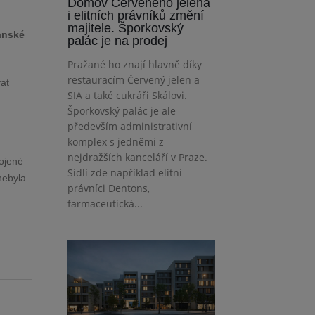
Domov Červeného jelena
i elitních právníků změní
majitele. Šporkovský
anské
palác je na prodej
Pražané ho znají hlavně díky
restauracím Červený jelen a
at
SIA a také cukráři Skálovi.
Šporkovský palác je ale
především administrativní
komplex s jedněmi z
nejdražších kanceláří v Praze.
ojené
Sídlí zde například elitní
nebyla
právníci Dentons,
farmaceutická...