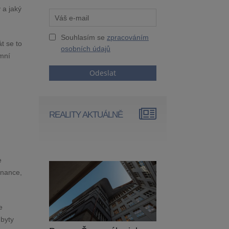
 a jaký
Souhlasím se
zpracováním
t se to
osobních údajů
emní
Odeslat
REALITY AKTUÁLNĚ
e
inance,
e
 byty