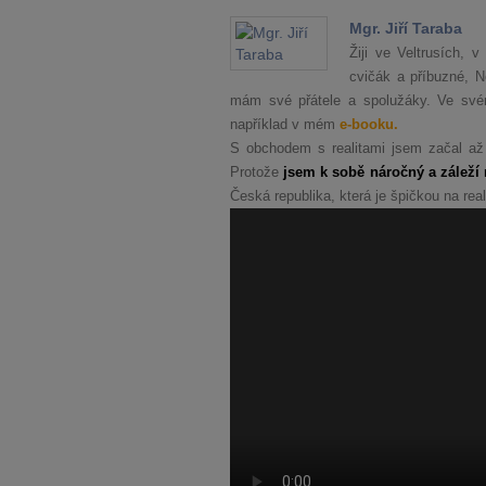
Mgr. Jiří Taraba
Žiji ve Veltrusích,
cvičák a příbuzné, 
mám své přátele a spolužáky. Ve svém
například v mém
e-booku.
S obchodem s realitami jsem začal až
Protože
jsem k sobě náročný a záleží 
Česká republika, která je špičkou na real