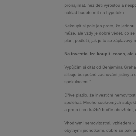
pronajímat, než děti vyrostou a nespoč
náklad budete mít na hypotéku.
Nekoupit si pole jen proto, že jedno
může, ale vždy je dobré vědět, co
se
plán, podloží, jak je to se záplavov
Na investici lze koupit leccos, ale
Vypůjčím si citát od Benjamina
Graham
slibuje
bezpečné zachování jistiny a o
spekulacemi.“
Dříve platilo, že investiční nemovito
spoléhat. Mnoho soukromých subjekt
a proto i na dražbě buďte obezřetní
Vhodnými nemovitostmi, vzhledem k j
obytnými jednotkami, dobře se pak p