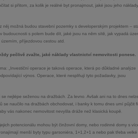
ítat si přitom, za kolik je reálné byt pronajmout, jaké
jsou jeho náklady
u z něj možná
budou stavební pozemky s developerským projektem – stá
 v budoucnosti s polem bude dít, jaké jsou na něm sítě, jak vypadá úz
ým územím, příjezdovou cestou atd.
 vždy pečlivě zvažte, jaké náklady vlastnictví nemovitosti ponese.
a: „Investiční operace je taková operace, která po důkladné analýze
dpovídající výnos. Operace, které nesplňují tyto
požadavky, jsou
sti se nejlépe seženou na dražbách. Za levno. Avšak ani na to
dnes nelz
ů se naučilo na dražbách obchodovat, i banky
k tomu dnes umí půjčit f
, aby vás nakonec nemovitost
nevyšla dráže než klasická koupě.
ejich potencionálu mohou být činžovní domy, nebo rodinné
domy s víc
ronajímají menší byty typu garsoniéra, 1+1,2+1 a
nebo pak třeba velké