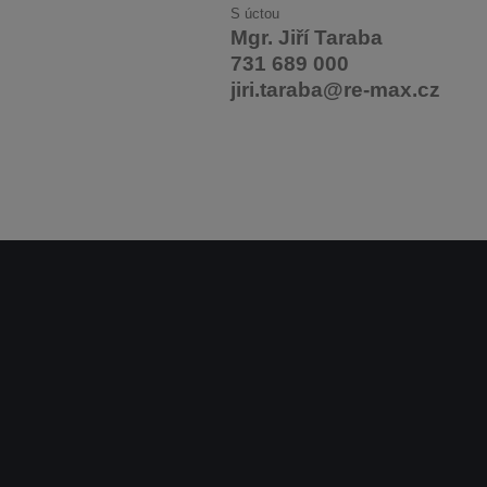
S úctou
Mgr. Jiří Taraba
731 689 000
jiri.taraba@re-max.cz