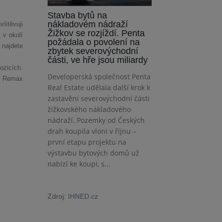
Stavba bytů na
nákladovém nádraží
vštěvuji
Žižkov se rozjíždí. Penta
 v okolí
požádala o povolení na
 najdete
zbytek severovýchodní
části, ve hře jsou miliardy
ozicích.
Developerská společnost Penta
tí Remax
Real Estate udělala další krok k
zastavění severovýchodní části
žižkovského nákladového
nádraží. Pozemky od Českých
drah koupila vloni v říjnu –
první etapu projektu na
výstavbu bytových domů už
nabízí ke koupi, s...
Zdroj:
IHNED.cz