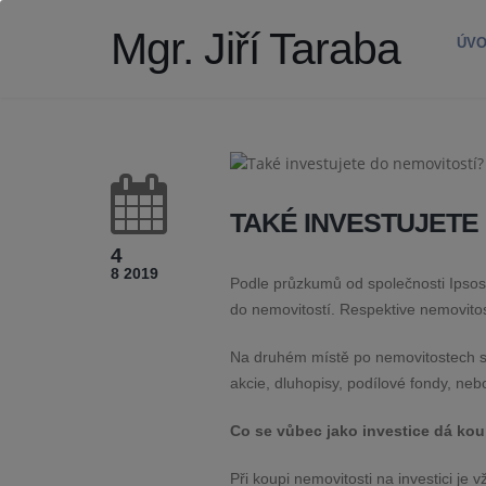
Mgr. Jiří Taraba
ÚV
TAKÉ INVESTUJETE
4
8 2019
Podle průzkumů od společnosti Ipso
do nemovitostí. Respektive nemovitost
Na druhém místě po nemovitostech se 
akcie,
dluhopisy, podílové fondy, nebo
Co se vůbec jako investice dá ko
Při koupi nemovitosti na investici je 