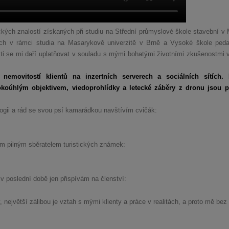
kých znalostí získaných při studiu na Střední průmyslové škole stavební v 
ných v rámci studia na Masarykově univerzitě v Brně a Vysoké škole ped
ti se mi daří uplatňovat v souladu s mými bohatými životními zkušenostmi v 
nemovitostí klientů na inzertních serverech a sociálních sítích. K
irokoúhlým objektivem, viedoprohlídky a letecké záběry z dronu jsou 
ogii a rád se svou psí kamarádkou navštívím cvičák:
m pilným sběratelem turistických známek:
 poslední době jen přispívám na členství:
ejvětší zálibou je vztah s mými klienty a práce v realitách, a proto mě bez