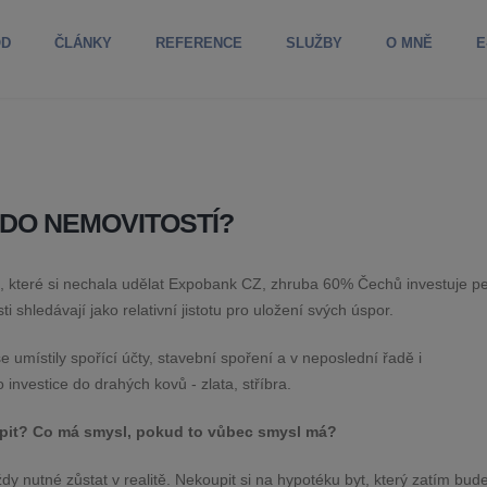
OD
ČLÁNKY
REFERENCE
SLUŽBY
O MNĚ
E
 DO NEMOVITOSTÍ?
s, které si nechala udělat Expobank CZ, zhruba 60% Čechů
investuje p
i shledávají jako relativní jistotu pro uložení svých
úspor.
umístily spořící účty, stavební spoření a v neposlední řadě i
 investice do drahých kovů - zlata, stříbra.
upit? Co má smysl, pokud to vůbec smysl má?
vždy nutné zůstat v realitě. Nekoupit si na hypotéku byt, který
zatím bud