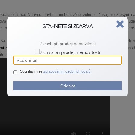
 v Kralupech nad Vltavou trávím mnoho svého volného času, ve Zlosyni na
Nová Ves a Nelahozeves jsou pro mne milou vzpomínkou na dětství. Všude
STÁHNĚTE SI ZDARMA
 pracovním čase připravuji stále nové a nové informace pro Vás, které
 ve zralém věku po mnoha letech strávených na různých manažerských p
7 chyb při prodeji nemovitosti
mi na kvalitě mé práce
, rozhodl jsem se spojit své podnikání se společnos
itním trhu.
Souhlasím se
zpracováním osobních údajů
Odeslat