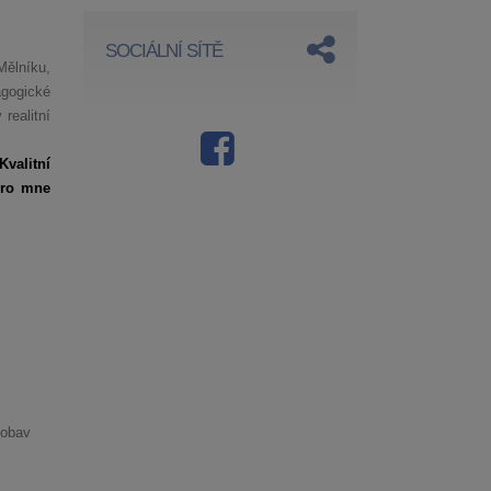
SOCIÁLNÍ SÍTĚ
Mělníku,
agogické
realitní
valitní
pro mne
 obav