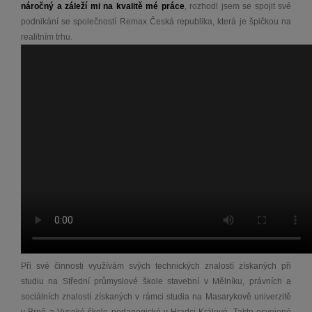
náročný a záleží mi na kvalitě mé práce
, rozhodl jsem se spojit své
podnikání se společností Remax Česká republika, která je špičkou na
realitním trhu.
Při své činnosti využívám svých technických znalostí získaných při
studiu na Střední průmyslové škole stavební v Mělníku, právních a
sociálních znalostí získaných v rámci studia na Masarykově univerzitě
v Brně a Vysoké škole pedagogické v Hradci Králové. Takto osvojené