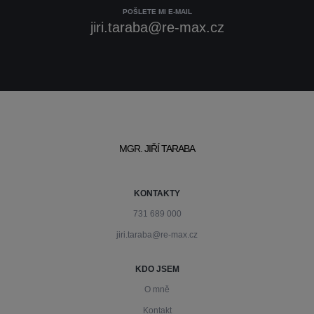
POŠLETE MI E-MAIL
jiri.taraba@re-max.cz
MGR. JIŘÍ TARABA
KONTAKTY
731 689 000
jiri.taraba@re-max.cz
KDO JSEM
O mně
Kontakt