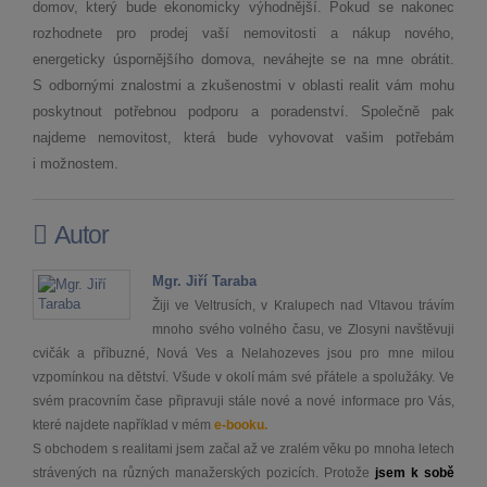
domov, který bude ekonomicky výhodnější. Pokud se nakonec
rozhodnete pro prodej vaší nemovitosti a nákup nového,
energeticky úspornějšího domova, neváhejte se na mne obrátit.
S odbornými znalostmi a zkušenostmi v oblasti realit vám mohu
poskytnout potřebnou podporu a poradenství. Společně pak
najdeme nemovitost, která bude vyhovovat vašim potřebám
i možnostem.
Autor
Mgr. Jiří Taraba
Žiji ve Veltrusích, v Kralupech nad Vltavou trávím
mnoho svého volného času, ve Zlosyni navštěvuji
cvičák a příbuzné, Nová Ves a Nelahozeves jsou pro mne milou
vzpomínkou na dětství. Všude v okolí mám své přátele a spolužáky. Ve
svém pracovním čase připravuji stále nové a nové informace pro Vás,
které najdete například v mém
e-booku.
S obchodem s realitami jsem začal až ve zralém věku po mnoha letech
strávených na různých manažerských pozicích. Protože
jsem k sobě