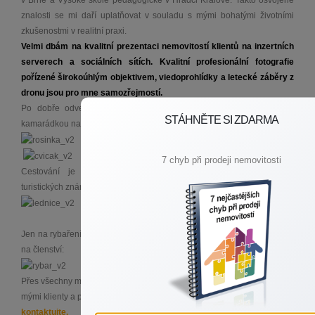
znalosti se mi daří uplatňovat v souladu s mými bohatými životními
zkušenostmi v realitní praxi.
Velmi dbám na kvalitní prezentaci nemovitostí klientů na inzertních
serverech a sociálních sítích. Kvalitní profesionální fotografie
pořízené širokoúhlým objektivem, viedoprohlídky a letecké záběry z
dronu jsou pro mne samozřejmostí.
Po dobře odvedené práci se věnuji kynologii a rád se svou psí
STÁHNĚTE SI ZDARMA
kamarádkou navštívím cvičák:
7 chyb při prodeji nemovitosti
Cestování je mým dalším koníčkem, jsem pilným sběratelem
turistických známek:
Jen na rybaření mi moc času nezbývá a v poslední době jen přispívám
na členství:
Přes všechny mé výše uvedené koníčky, největší zálibou je vztah s
mými klienty a práce v realitách, a proto mě bez obav
kdykoliv
kontaktujte.