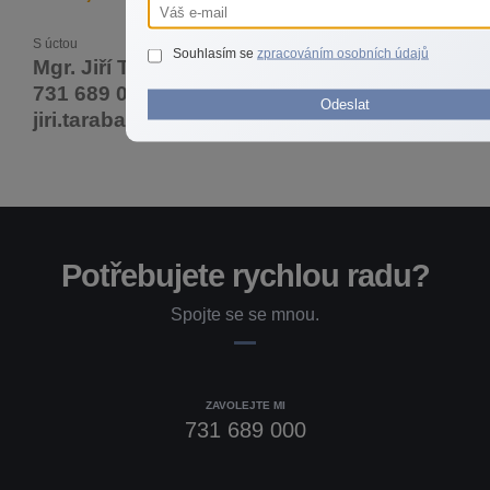
S úctou
Souhlasím se
zpracováním osobních údajů
Mgr. Jiří Taraba
731 689 000
Odeslat
jiri.taraba@re-max.cz
Potřebujete rychlou radu?
Spojte se se mnou.
ZAVOLEJTE MI
731 689 000