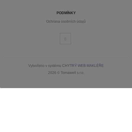
PODMÍNKY
Ochrana osobních údajů
Vytvořeno v systému
CHYTRÝ WEB MAKLÉŘE
2026 © Tomawell s.r.o.