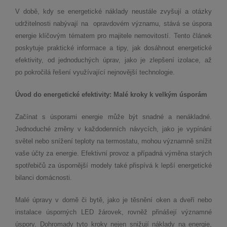
V době, kdy se energetické náklady neustále zvyšují a otázky
udržitelnosti nabývají na opravdovém významu, stává se úspora
energie klíčovým tématem pro majitele nemovitostí. Tento článek
poskytuje praktické informace a tipy, jak dosáhnout energetické
efektivity, od jednoduchých úprav, jako je zlepšení izolace, až
po pokročilá řešení využívající nejnovější technologie.
Úvod do energetické efektivity: Malé kroky k velkým úsporám
Začínat s úsporami energie může být snadné a nenákladné.
Jednoduché změny v každodenních návycích, jako je vypínání
světel nebo snížení teploty na termostatu, mohou významně snížit
vaše účty za energie. Efektivní provoz a případná výměna starých
spotřebičů za úspornější modely také přispívá k lepší energetické
bilanci domácnosti.
Malé úpravy v domě či bytě, jako je těsnění oken a dveří nebo
instalace úsporných LED žárovek, rovněž přinášejí významné
úspory. Dohromady tyto kroky nejen snižují náklady na energie,