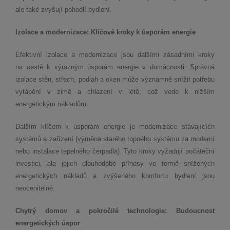
ale také zvyšují pohodlí bydlení.
Izolace a modernizace: Klíčové kroky k úsporám energie
Efektivní izolace a modernizace jsou dalšími zásadními kroky
na cestě k výrazným úsporám energie v domácnosti. Správná
izolace stěn, střech, podlah a oken může významně snížit potřebu
vytápění v zimě a chlazení v létě, což vede k nižším
energetickým nákladům.
Dalším klíčem k úsporám energie je modernizace stávajících
systémů a zařízení (výměna starého topného systému za moderní
nebo instalace tepelného čerpadla). Tyto kroky vyžadují počáteční
investici, ale jejich dlouhodobé přínosy ve formě snížených
energetických nákladů a zvýšeného komfortu bydlení jsou
neocenitelné.
Chytrý domov a pokročilé technologie: Budoucnost
energetických úspor