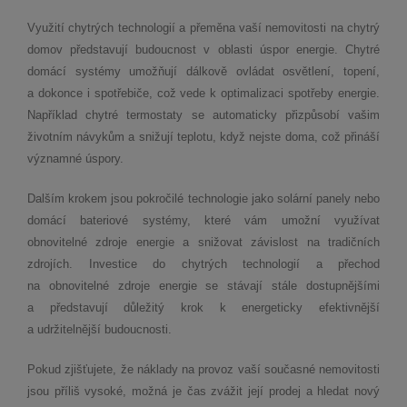
Využití chytrých technologií a přeměna vaší nemovitosti na chytrý
domov představují budoucnost v oblasti úspor energie. Chytré
domácí systémy umožňují dálkově ovládat osvětlení, topení,
a dokonce i spotřebiče, což vede k optimalizaci spotřeby energie.
Například chytré termostaty se automaticky přizpůsobí vašim
životním návykům a snižují teplotu, když nejste doma, což přináší
významné úspory.
Dalším krokem jsou pokročilé technologie jako solární panely nebo
domácí bateriové systémy, které vám umožní využívat
obnovitelné zdroje energie a snižovat závislost na tradičních
zdrojích. Investice do chytrých technologií a přechod
na obnovitelné zdroje energie se stávají stále dostupnějšími
a představují důležitý krok k energeticky efektivnější
a udržitelnější budoucnosti.
Pokud zjišťujete, že náklady na provoz vaší současné nemovitosti
jsou příliš vysoké, možná je čas zvážit její prodej a hledat nový