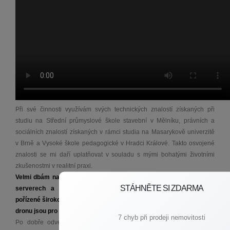
Při své činnosti využívám svých technických znalostí získaných při
studiu na Střední průmyslové škole stavební v Mělníku, právních a
sociálních znalostí získaných v rámci studia na Masarykově univerzitě
v Brně a Vysoké škole pedagogické v Hradci Králové. Takto osvojené
znalosti se mi daří uplatňovat v souladu s mými bohatými životními
zkušenostmi v realitní praxi.
Velmi dbám na kvalitní prezentaci nemovitostí klientů na inzertních
STÁHNĚTE SI ZDARMA
serverech a sociálních sítích. Kvalitní profesionální fotografie
pořízené širokoúhlým objektivem, viedoprohlídky a letecké záběry z
dronu jsou pro mne samozřejmostí.
7 chyb při prodeji nemovitosti
Po dobře odvedené práci se věnuji kynologii a rád se svou psí