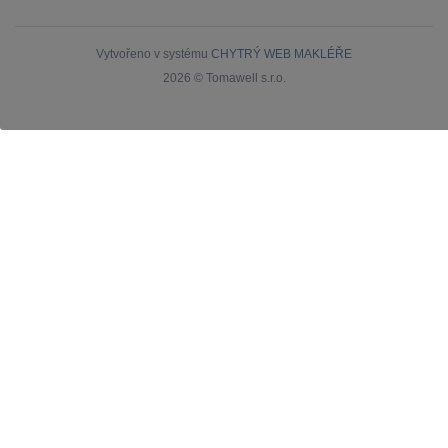
Vytvořeno v systému
CHYTRÝ WEB MAKLÉŘE
2026 © Tomawell s.r.o.