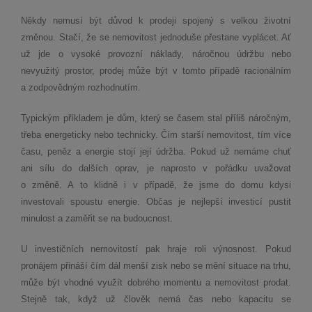
Někdy nemusí být důvod k prodeji spojený s velkou životní
změnou. Stačí, že se nemovitost jednoduše přestane vyplácet. Ať
už jde o vysoké provozní náklady, náročnou údržbu nebo
nevyužitý prostor, prodej může být v tomto případě racionálním
a zodpovědným rozhodnutím.
Typickým příkladem je dům, který se časem stal příliš náročným,
třeba energeticky nebo technicky. Čím starší nemovitost, tím více
času, peněz a energie stojí její údržba. Pokud už nemáme chuť
ani sílu do dalších oprav, je naprosto v pořádku uvažovat
o změně. A to klidně i v případě, že jsme do domu kdysi
investovali spoustu energie. Občas je nejlepší investicí pustit
minulost a zaměřit se na budoucnost.
U investičních nemovitostí pak hraje roli výnosnost. Pokud
pronájem přináší čím dál menší zisk nebo se mění situace na trhu,
může být vhodné využít dobrého momentu a nemovitost prodat.
Stejně tak, když už člověk nemá čas nebo kapacitu se