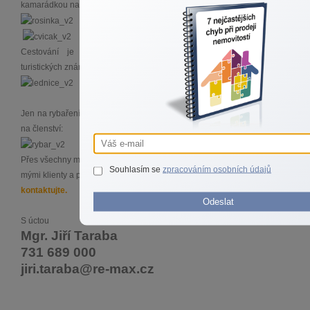
kamarádkou navštívím cvičák:
Cestování je mým dalším koníčkem, jsem pilným sběratelem
turistických známek:
Jen na rybaření mi moc času nezbývá a v poslední době jen přispívám
na členství:
Přes všechny mé výše uvedené koníčky, největší zálibou je vztah s
Souhlasím se
zpracováním osobních údajů
mými klienty a práce v realitách, a proto mě bez obav
kdykoliv
kontaktujte.
Odeslat
S úctou
Mgr. Jiří Taraba
731 689 000
jiri.taraba@re-max.cz