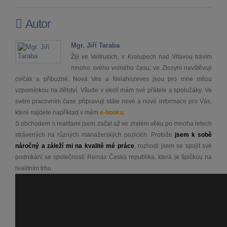
Autor
Mgr. Jiří Taraba
Žiji ve Veltrusích, v Kralupech nad Vltavou trávím
mnoho svého volného času, ve Zlosyni navštěvuji
cvičák a příbuzné, Nová Ves a Nelahozeves jsou pro mne milou
vzpomínkou na dětství. Všude v okolí mám své přátele a spolužáky. Ve
svém pracovním čase připravuji stále nové a nové informace pro Vás,
které najdete například v mém
e-booku.
S obchodem s realitami jsem začal až ve zralém věku po mnoha letech
strávených na různých manažerských pozicích. Protože
jsem k sobě
náročný a záleží mi na kvalitě mé práce
, rozhodl jsem se spojit své
podnikání se společností Remax Česká republika, která je špičkou na
realitním trhu.