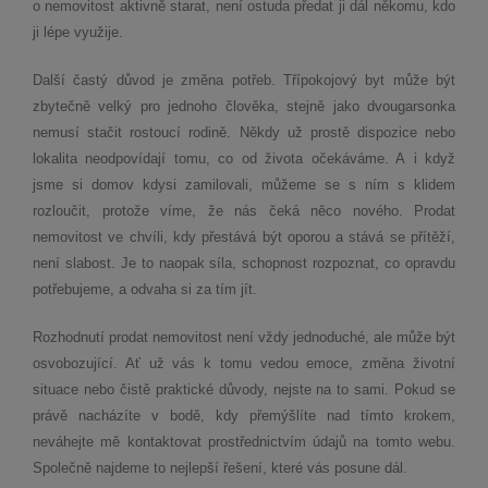
o nemovitost aktivně starat, není ostuda předat ji dál někomu, kdo
ji lépe využije.
Další častý důvod je změna potřeb. Třípokojový byt může být
zbytečně velký pro jednoho člověka, stejně jako dvougarsonka
nemusí stačit rostoucí rodině. Někdy už prostě dispozice nebo
lokalita neodpovídají tomu, co od života očekáváme. A i když
jsme si domov kdysi zamilovali, můžeme se s ním s klidem
rozloučit, protože víme, že nás čeká něco nového. Prodat
nemovitost ve chvíli, kdy přestává být oporou a stává se přítěží,
není slabost. Je to naopak síla, schopnost rozpoznat, co opravdu
potřebujeme, a odvaha si za tím jít.
Rozhodnutí prodat nemovitost není vždy jednoduché, ale může být
osvobozující. Ať už vás k tomu vedou emoce, změna životní
situace nebo čistě praktické důvody, nejste na to sami. Pokud se
právě nacházíte v bodě, kdy přemýšlíte nad tímto krokem,
neváhejte mě kontaktovat prostřednictvím údajů na tomto webu.
Společně najdeme to nejlepší řešení, které vás posune dál.