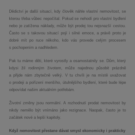
Dědictví je další situací, kdy člověk náhle vlastní nemovitost, se
kterou třeba vůbec nepočítal. Pokud se nehodí pro vlastní bydlení
nebo je zatížena náklady, může být prodej tou nejsnazší cestou.
Často se s takovou situací pojí i silné emoce, a právě proto je
dobré mít po ruce někoho, kdo vás provede celým procesem
s pochopením a nadhledem.
Pak tu máme děti, které vyrostly a osamostatnily se. Dům, který
kdysi žil rodinným životem, může najednou působit prázdně
a přijde nám zbytečně velký. V tu chvíli je na místě uvažovat
o prodeji a pořízení menšího, útulnějšího bydlení, které bude lépe
odpovídat našim aktuálním potřebám.
Životní změny jsou normální. A rozhodnutí prodat nemovitost by
nikdy nemělo být vnímáno jako rezignace. Naopak, často je to
začátek nové a lepší kapitoly.
Když nemovitost přestane dávat smysl ekonomicky i prakticky