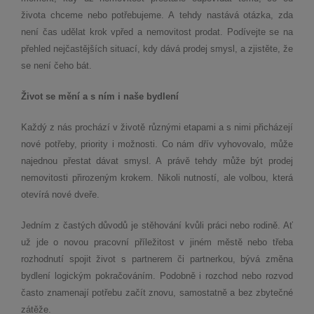
života chceme nebo potřebujeme. A tehdy nastává otázka, zda
není čas udělat krok vpřed a nemovitost prodat. Podívejte se na
přehled nejčastějších situací, kdy dává prodej smysl, a zjistěte, že
se není čeho bát.
Život se mění a s ním i naše bydlení
Každý z nás prochází v životě různými etapami a s nimi přicházejí
nové potřeby, priority i možnosti. Co nám dřív vyhovovalo, může
najednou přestat dávat smysl. A právě tehdy může být prodej
nemovitosti přirozeným krokem. Nikoli nutností, ale volbou, která
otevírá nové dveře.
Jedním z častých důvodů je stěhování kvůli práci nebo rodině. Ať
už jde o novou pracovní příležitost v jiném městě nebo třeba
rozhodnutí spojit život s partnerem či partnerkou, bývá změna
bydlení logickým pokračováním. Podobně i rozchod nebo rozvod
často znamenají potřebu začít znovu, samostatně a bez zbytečné
zátěže.